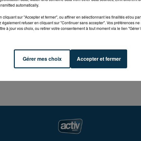
nsmitted automatically.
cliquant sur "Accepter et fermer", ou affiner en sélectionnant les finalités et/ou pa
 également refuser en cliquant sur "Continuer sans accepter". Vos préférences ne 
tre à jour vos choix, ou retirer votre consentement à tout moment via le lien "Gérer 
ons et Villars
Gérer mes choix
Accepter et fermer
tez peut être avec votre séjour à New York !
Vous gagner
York Yankees", des modules de formation en anglais, 
 sur place !