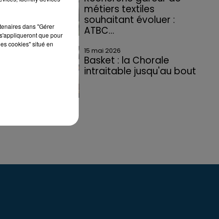
métiers textiles
souhaitant évoluer :
rtenaires dans "Gérer
ATBC...
s'appliqueront que pour
les cookies" situé en
15 mai 2026
Basket : la Chorale
intraitable jusqu'au bout
ez
ou