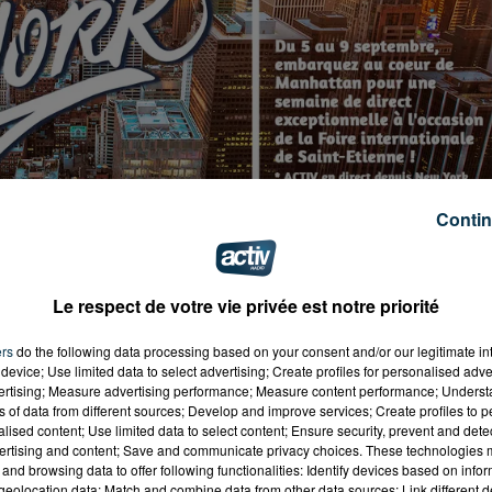
Contin
Le respect de votre vie privée est notre priorité
ers
do the following data processing based on your consent and/or our legitimate int
device; Use limited data to select advertising; Create profiles for personalised adver
vertising; Measure advertising performance; Measure content performance; Unders
core possible de gagner votre séjour dans la ville qui ne
ns of data from different sources; Develop and improve services; Create profiles to 
alised content; Use limited data to select content; Ensure security, prevent and detect
re chez :
ertising and content; Save and communicate privacy choices. These technologies
and browsing data to offer following functionalities: Identify devices based on infor
lais pour tous 3 Rue Robert à Saint-Etienne
eolocation data; Match and combine data from other data sources; Link different de