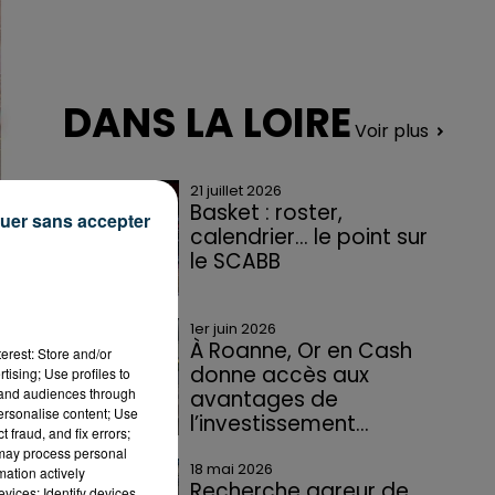
DANS LA LOIRE
Voir plus
21 juillet 2026
Basket : roster,
uer sans accepter
calendrier... le point sur
le SCABB
1er juin 2026
À Roanne, Or en Cash
erest: Store and/or
donne accès aux
tising; Use profiles to
tand audiences through
avantages de
personalise content; Use
l’investissement...
 fraud, and fix errors;
 may process personal
18 mai 2026
mation actively
Recherche gareur de
vices; Identify devices