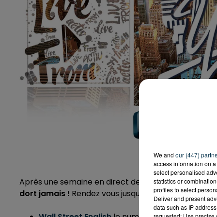
We and
our (447) partn
access information on a 
select personalised ad
Après une semaine en direct de New York,
il est en
statistics or combinatio
profiles to select person
dort jamais !
Rendez vous jusqu’au jeudi 22 septemb
Deliver and present adv
data such as IP address 
Wall Street English
le numéro 1 des cours d'ang
requested; Use precise g