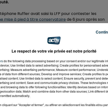
bouté.
éphane Ruffier avait saisi la LFP pour contester les
e mise à pied à titre conservatoire
de 6 jours après son
n n'était pas présent à l'Etrat et était en fait en plein bras
Contin
rtenait pas de se prononcer sur le bien-fondé de ces
Le respect de votre vie privée est notre priorité
du joueur. Réponse de l'ASSE dans un communiqué :
ers
do the following data processing based on your consent and/or our legitimate int
device; Use limited data to select advertising; Create profiles for personalised adver
vertising; Measure advertising performance; Measure content performance; Unders
ns of data from different sources; Develop and improve services; Create profiles to 
our de la réintégration et de saisir la commission partiale
alised content; Use limited data to select content; Ensure security, prevent and detect
ertising and content; Save and communicate privacy choices. These technologies
and browsing data to offer following functionalities: Identify devices based on infor
eolocation data; Match and combine data from other data sources; Link different de
nsmitted automatically.
cliquant sur "Accepter et fermer", ou affiner en sélectionnant les finalités et/ou pa