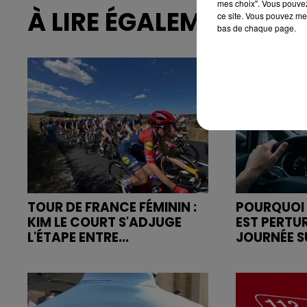
mes choix". Vous pouvez
À LIRE ÉGALEMENT
ce site. Vous pouvez met
bas de chaque page.
TOUR DE FRANCE FÉMININ :
POURQUOI 
KIM LE COURT S'ADJUGE
EST PERTU
L'ÉTAPE ENTRE...
JOURNÉE SU