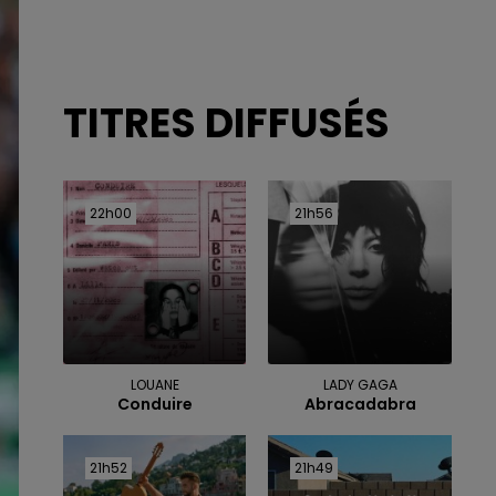
TITRES DIFFUSÉS
22h00
22h00
21h56
21h56
LOUANE
LADY GAGA
Conduire
Abracadabra
21h52
21h52
21h49
21h49