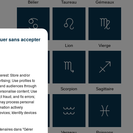
Bélier
Taureau
Gémeaux
uer sans accepter
Cancer
Lion
Vierge
erest: Store and/or
tising; Use profiles to
tand audiences through
Balance
Scorpion
Sagittaire
personalise content; Use
 fraud, and fix errors;
 may process personal
mation actively
vices; Identify devices
rtenaires dans "Gérer
Capricorne
Verseau
Poissons