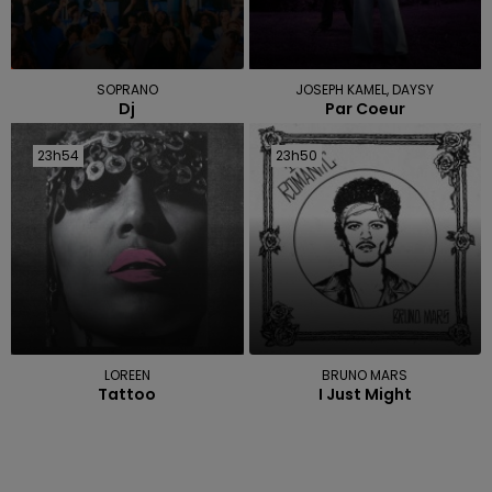
SOPRANO
JOSEPH KAMEL, DAYSY
Dj
Par Coeur
23h54
23h54
23h50
23h50
LOREEN
BRUNO MARS
Tattoo
I Just Might