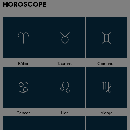
HOROSCOPE
Bélier
Taureau
Gémeaux
Cancer
Lion
Vierge