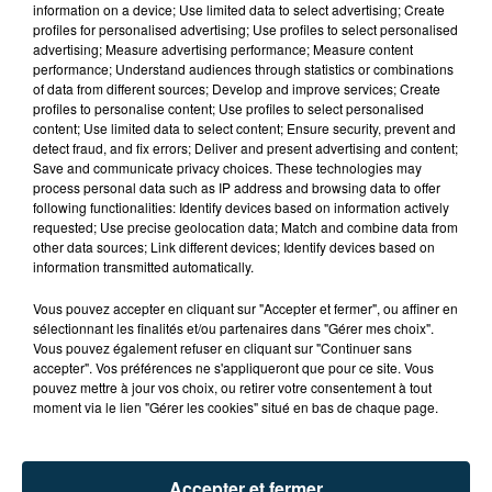
information on a device; Use limited data to select advertising; Create
profiles for personalised advertising; Use profiles to select personalised
advertising; Measure advertising performance; Measure content
performance; Understand audiences through statistics or combinations
of data from different sources; Develop and improve services; Create
profiles to personalise content; Use profiles to select personalised
content; Use limited data to select content; Ensure security, prevent and
detect fraud, and fix errors; Deliver and present advertising and content;
Save and communicate privacy choices. These technologies may
process personal data such as IP address and browsing data to offer
following functionalities: Identify devices based on information actively
requested; Use precise geolocation data; Match and combine data from
other data sources; Link different devices; Identify devices based on
information transmitted automatically.
QUI EST CET ANCIEN VERT QUI DÉBARQUE
AVEC LE MAILLOT DE L'ASSE DANS...
Vous pouvez accepter en cliquant sur "Accepter et fermer", ou affiner en
sélectionnant les finalités et/ou partenaires dans "Gérer mes choix".
Vous pouvez également refuser en cliquant sur "Continuer sans
accepter". Vos préférences ne s'appliqueront que pour ce site. Vous
pouvez mettre à jour vos choix, ou retirer votre consentement à tout
moment via le lien "Gérer les cookies" situé en bas de chaque page.
Accepter et fermer