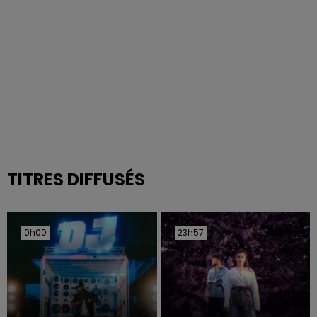
TITRES DIFFUSÉS
0h00
0h00
23h57
23h57