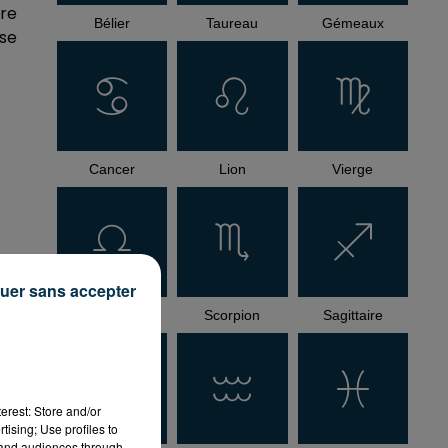
bre
Bélier
Taureau
Gémeaux
 se
Cancer
Lion
Vierge
uer sans accepter
Balance
Scorpion
Sagittaire
rs,
s.
erest: Store and/or
tising; Use profiles to
tand audiences through