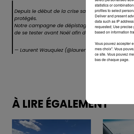
statistics or combinatio
profiles to select person
Depuis le début de la crise sanitaire, notre volon
Deliver and present adv
protégés.
data such as IP address 
Notre campagne de dépistage poursuit le même obj
requested; Use precise g
based on information tra
de se tester avant Noël afin de protéger leurs pro
Vous pouvez accepter en 
mes choix". Vous pouvez
— Laurent Wauquiez (@laurentwauquiez)
Decembe
ce site. Vous pouvez met
bas de chaque page.
À LIRE ÉGALEMENT