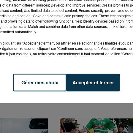
ns of data from different sources; Develop and improve services; Create profiles to 
alised content; Use limited data to select content; Ensure security, prevent and detect
té est inchangée : tout faire pour que nos habitants soie
ertising and content; Save and communicate privacy choices. These technologies
and browsing data to offer following functionalities: Identify devices based on infor
ectif : permettre à tous les habitants qui le souhaite
eolocation data; Match and combine data from other data sources; Link different de
nsmitted automatically.
ches.
cliquant sur "Accepter et fermer", ou affiner en sélectionnant les finalités et/ou pa
 également refuser en cliquant sur "Continuer sans accepter". Vos préférences ne 
r 10, 2020
tre à jour vos choix, ou retirer votre consentement à tout moment via le lien "Gérer 
Gérer mes choix
Accepter et fermer