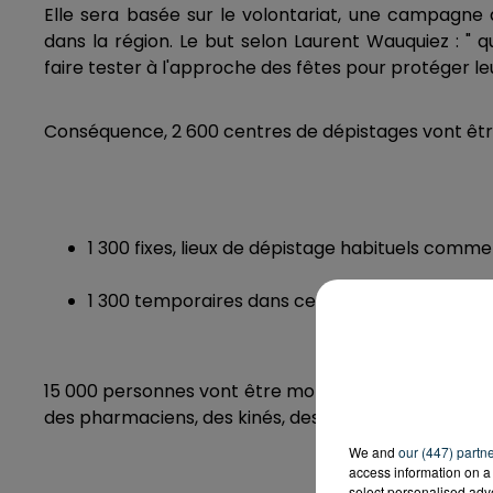
Elle sera basée sur le volontariat, une campagne 
dans la région. Le but selon Laurent Wauquiez : " 
faire tester à l'approche des fêtes pour protéger le
Conséquence, 2 600 centres de dépistages vont être
1 300 fixes, lieux de dépistage habituels comme
1 300 temporaires dans certaines gares nota
15 000 personnes vont être mobilisées pour cette
des pharmaciens, des kinés, des dentistes mais aus
We and
our (447) partn
access information on a 
select personalised ad