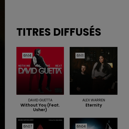
TITRES DIFFUSÉS
6h14
6h14
6h11
6h11
DAVID GUETTA
ALEX WARREN
Without You (feat.
Eternity
Usher)
6h07
6h07
6h04
6h04