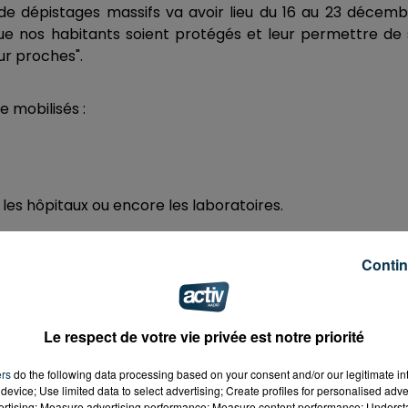
de dépistages massifs va avoir lieu du 16 au 23 décem
que nos habitants soient protégés et leur permettre de
ur proches".
 mobilisés :
 les hôpitaux ou encore les laboratoires.
mment ou encore les centres commerciaux.
Contin
 grande campagne notamment des médecins, des infirmie
Le respect de votre vie privée est notre priorité
si des bénévoles de la Croix-Rouge ou encore les pompier
ers
do the following data processing based on your consent and/or our legitimate int
device; Use limited data to select advertising; Create profiles for personalised adver
vertising; Measure advertising performance; Measure content performance; Unders