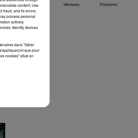
Capricorne
Verseau
Poissons
personalise content; Use
 fraud, and fix errors;
nt
 may process personal
mation actively
nt
vices; Identify devices
rtenaires dans "Gérer
s'appliqueront que pour
les cookies" situé en