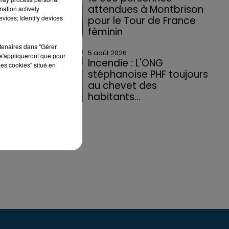
attendues à Montbrison
mation actively
vices; Identify devices
pour le Tour de France
t
féminin
rtenaires dans "Gérer
5 août 2026
s'appliqueront que pour
Incendie : L'ONG
les cookies" situé en
stéphanoise PHF toujours
au chevet des
habitants...