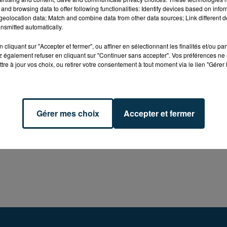
 ON DORT ENCORE MIEUX AVEC ACTIV !
and browsing data to offer following functionalities: Identify devices based on infor
eolocation data; Match and combine data from other data sources; Link different de
ure,
ACTIV
et
la Halle au Sommeil de Roanne
vous offren
nsmitted automatically.
 valeur de
1 199 €.
cliquant sur "Accepter et fermer", ou affiner en sélectionnant les finalités et/ou pa
s et soutient la colonne, le dos, les épaules et les
 également refuser en cliquant sur "Continuer sans accepter". Vos préférences ne 
tre à jour vos choix, ou retirer votre consentement à tout moment via le lien "Gérer 
e assure des nuits fraîches, saines et reposantes.
Gérer mes choix
Accepter et fermer
CTIV
et le
Drive ACTIV
appelez le standard au
04 77 420
rs pour
gagner votre matelas Emma
avec
la Halle au