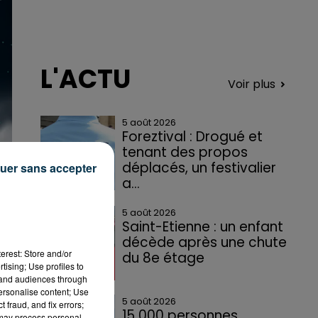
L'ACTU
Voir plus
5 août 2026
Foreztival : Drogué et
tenant des propos
déplacés, un festivalier
uer sans accepter
a...
5 août 2026
Saint-Etienne : un enfant
décède après une chute
erest: Store and/or
du 8e étage
tising; Use profiles to
tand audiences through
personalise content; Use
5 août 2026
 fraud, and fix errors;
15 000 personnes
 may process personal