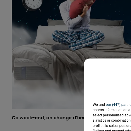
We and
our (447) partn
access information on a 
select personalised ad
Ce week-end, on change d’heure !
statistics or combinatio
profiles to select person
Deliver and present adv