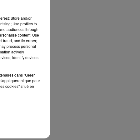
erest: Store and/or
tising; Use profiles to
tand audiences through
personalise content; Use
 fraud, and fix errors;
 may process personal
mation actively
vices; Identify devices
rtenaires dans "Gérer
s'appliqueront que pour
les cookies" situé en