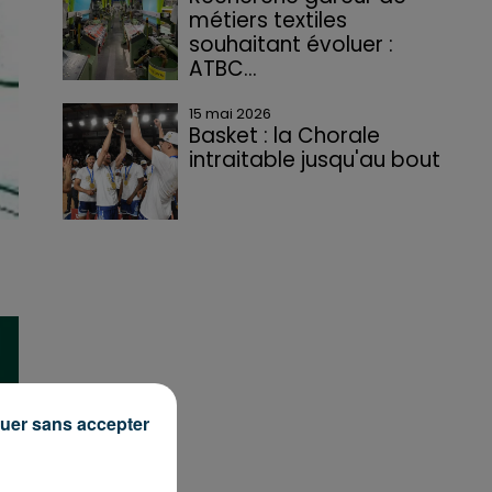
métiers textiles
souhaitant évoluer :
ATBC...
15 mai 2026
Basket : la Chorale
intraitable jusqu'au bout
uer sans accepter