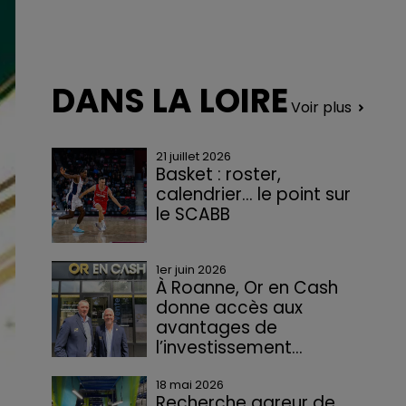
DANS LA LOIRE
Voir plus
21 juillet 2026
Basket : roster,
calendrier... le point sur
le SCABB
1er juin 2026
À Roanne, Or en Cash
donne accès aux
avantages de
l’investissement...
18 mai 2026
Recherche gareur de