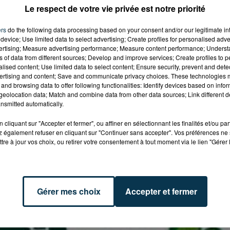
Le respect de votre vie privée est notre priorité
ers
do the following data processing based on your consent and/or our legitimate int
device; Use limited data to select advertising; Create profiles for personalised adver
vertising; Measure advertising performance; Measure content performance; Unders
ns of data from different sources; Develop and improve services; Create profiles to 
alised content; Use limited data to select content; Ensure security, prevent and detect
ertising and content; Save and communicate privacy choices. These technologies
and browsing data to offer following functionalities: Identify devices based on infor
eolocation data; Match and combine data from other data sources; Link different de
nsmitted automatically.
cliquant sur "Accepter et fermer", ou affiner en sélectionnant les finalités et/ou pa
 également refuser en cliquant sur "Continuer sans accepter". Vos préférences ne 
tre à jour vos choix, ou retirer votre consentement à tout moment via le lien "Gérer 
Gérer mes choix
Accepter et fermer