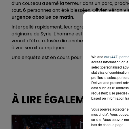
d’un couteau a semé la terreur dans un parc, proche 
tout, 6 personnes ont été blessées.
Olivier Véran v
urgence absolue ce matin
.
Interpellé rapidement, leur agresseur présumé est lui 
originaire de Syrie. L'homme est arrivé légalement 
venait d’être refusée dimanche dernier. Le trentena
à vue serait compliquée.
We and
our (447) partn
Une enquête est en cours pour tentative d’assassina
access information on a 
select personalised ad
statistics or combinatio
profiles to select person
Deliver and present adv
data such as IP address 
requested; Use precise g
À LIRE ÉGALEMENT
based on information tra
Vous pouvez accepter en 
mes choix". Vous pouvez
ce site. Vous pouvez met
bas de chaque page.