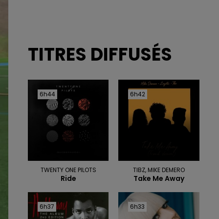
TITRES DIFFUSÉS
6h44
6h44
6h42
6h42
TWENTY ONE PILOTS
TIBZ, MIKE DEMERO
Ride
Take Me Away
6h37
6h37
6h33
6h33