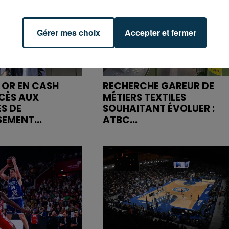
Gérer mes choix
Accepter et fermer
 OR EN CASH
RECHERCHE GAREUR DE
CÈS AUX
MÉTIERS TEXTILES
S DE
SOUHAITANT ÉVOLUER :
SEMENT...
ATBC...