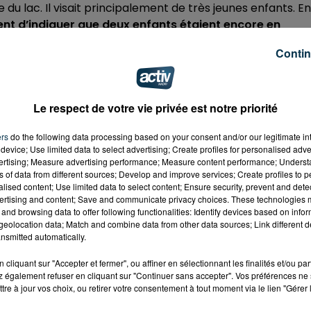
du lac. Il visait principalement de très jeunes enfants. En
ient d’indiquer que deux enfants étaient encore en
Contin
en train d’être interrogé. Il s’agit d’un trentenaire,
en France fin 2022. Mais sa demande d’asile dans notre pa
ire n’aurait pas d’antécédent psychiatrique, mais la gard
Le respect de votre vie privée est notre priorité
ers
do the following data processing based on your consent and/or our legitimate int
t.
device; Use limited data to select advertising; Create profiles for personalised adver
vertising; Measure advertising performance; Measure content performance; Unders
ns of data from different sources; Develop and improve services; Create profiles to 
alised content; Use limited data to select content; Ensure security, prevent and detect
ertising and content; Save and communicate privacy choices. These technologies
and browsing data to offer following functionalities: Identify devices based on infor
eolocation data; Match and combine data from other data sources; Link different de
nsmitted automatically.
cliquant sur "Accepter et fermer", ou affiner en sélectionnant les finalités et/ou pa
 également refuser en cliquant sur "Continuer sans accepter". Vos préférences ne 
tre à jour vos choix, ou retirer votre consentement à tout moment via le lien "Gérer 