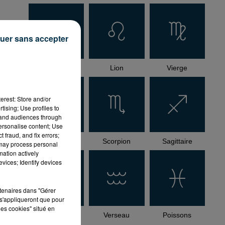
uer sans accepter
ys
Cancer
Lion
Vierge
e
erest: Store and/or
tising; Use profiles to
tand audiences through
personalise content; Use
 fraud, and fix errors;
Balance
Scorpion
Sagittaire
 may process personal
mation actively
vices; Identify devices
rtenaires dans "Gérer
s'appliqueront que pour
les cookies" situé en
Capricorne
Verseau
Poissons