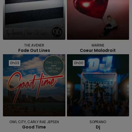
THE AVENER
MARINE
Fade Out Lines
Coeur Maladroit
0h03
0h03
0h00
0h00
OWL CITY, CARLY RAE JEPSEN
SOPRANO
Good Time
Dj