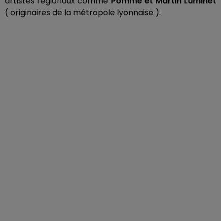
artistes régionaux comme
Pomme et Martin Luminet
( originaires de la métropole lyonnaise ).