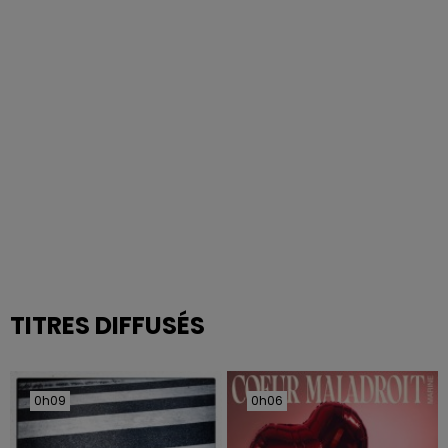
TITRES DIFFUSÉS
0h09
0h09
0h06
0h06