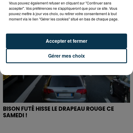
PREMIÈRE VICTOIRE POUR NOS VERTS ?
Vous pouvez également refuser en cliquant sur "Continuer sans
accepter". Vos préférences ne s'appliqueront que pour ce site. Vous
pouvez mettre à jour vos choix, ou retirer votre consentement à tout
moment via le lien "Gérer les cookies" situé en bas de chaque page.
Accepter et fermer
Gérer mes choix
BISON FUTÉ HISSE LE DRAPEAU ROUGE CE
SAMEDI !