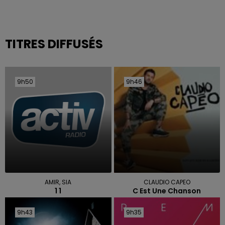
TITRES DIFFUSÉS
9h50
9h50
9h46
9h46
AMIR, SIA
CLAUDIO CAPEO
1 1
C Est Une Chanson
9h43
9h43
9h35
9h35