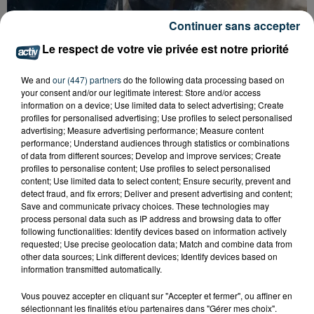
Continuer sans accepter
CYANOBACTÉRIES : LE PRÉFÊT PREND UN
ARRÊTÉ POUR LES ACTIVITÉS DE...
Le respect de votre vie privée est notre priorité
We and
our (447) partners
do the following data processing based on
your consent and/or our legitimate interest: Store and/or access
information on a device; Use limited data to select advertising; Create
profiles for personalised advertising; Use profiles to select personalised
advertising; Measure advertising performance; Measure content
performance; Understand audiences through statistics or combinations
of data from different sources; Develop and improve services; Create
profiles to personalise content; Use profiles to select personalised
content; Use limited data to select content; Ensure security, prevent and
detect fraud, and fix errors; Deliver and present advertising and content;
Save and communicate privacy choices. These technologies may
process personal data such as IP address and browsing data to offer
following functionalities: Identify devices based on information actively
requested; Use precise geolocation data; Match and combine data from
other data sources; Link different devices; Identify devices based on
information transmitted automatically.
Vous pouvez accepter en cliquant sur "Accepter et fermer", ou affiner en
L’ASSE RÉDUIT FACE À SOCHAUX, UNE
sélectionnant les finalités et/ou partenaires dans "Gérer mes choix".