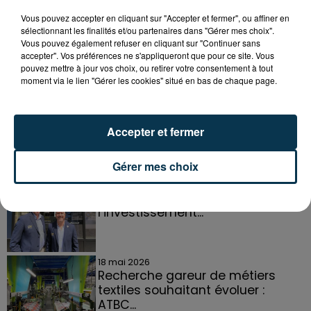
Vous pouvez accepter en cliquant sur "Accepter et fermer", ou affiner en
sélectionnant les finalités et/ou partenaires dans "Gérer mes choix".
DANS LA LOIRE
Voir plus
Vous pouvez également refuser en cliquant sur "Continuer sans
accepter". Vos préférences ne s'appliqueront que pour ce site. Vous
pouvez mettre à jour vos choix, ou retirer votre consentement à tout
21 juillet 2026
moment via le lien "Gérer les cookies" situé en bas de chaque page.
Basket : roster, calendrier... le point
sur le SCABB
Accepter et fermer
Gérer mes choix
1er juin 2026
À Roanne, Or en Cash donne
accès aux avantages de
l’investissement...
18 mai 2026
Recherche gareur de métiers
textiles souhaitant évoluer :
ATBC...