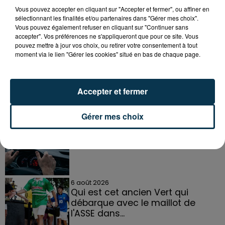
Vous pouvez accepter en cliquant sur "Accepter et fermer", ou affiner en
L'ACTU
sélectionnant les finalités et/ou partenaires dans "Gérer mes choix".
Voir plus
Vous pouvez également refuser en cliquant sur "Continuer sans
accepter". Vos préférences ne s'appliqueront que pour ce site. Vous
pouvez mettre à jour vos choix, ou retirer votre consentement à tout
6 août 2026
moment via le lien "Gérer les cookies" situé en bas de chaque page.
Tour de France féminin : Kim le
Court s'adjuge l'étape entre...
Accepter et fermer
Gérer mes choix
6 août 2026
Pourquoi la circulation est
perturbée toute la journée sur
l'A47 ?
6 août 2026
Qui est cet ancien Vert qui
débarque avec le maillot de
l'ASSE dans...