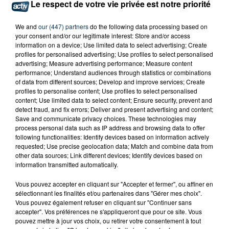
Le respect de votre vie privée est notre priorité
ACTIV VOUS OFFRE VOS PLACES
We and
our (447) partners
do the following data processing based on
Radio officielle de la Chorale de Roanne, ACTIV met en
your consent and/or our legitimate interest: Store and/or access
information on a device; Use limited data to select advertising; Create
jeu
plusieurs places
dans le
Drive ACTIV
animé par
profiles for personalised advertising; Use profiles to select personalised
Laurent de 16h à 20h.
advertising; Measure advertising performance; Measure content
performance; Understand audiences through statistics or combinations
Restez également connecté à la page
Facebook
of data from different sources; Develop and improve services; Create
d'ACTIV Radio
: un jeu concours vous permet
profiles to personalise content; Use profiles to select personalised
content; Use limited data to select content; Ensure security, prevent and
d'empocher les précieux sésames !
detect fraud, and fix errors; Deliver and present advertising and content;
Save and communicate privacy choices. These technologies may
process personal data such as IP address and browsing data to offer
following functionalities: Identify devices based on information actively
requested; Use precise geolocation data; Match and combine data from
other data sources; Link different devices; Identify devices based on
information transmitted automatically.
Vous pouvez accepter en cliquant sur "Accepter et fermer", ou affiner en
sélectionnant les finalités et/ou partenaires dans "Gérer mes choix".
Vous pouvez également refuser en cliquant sur "Continuer sans
accepter". Vos préférences ne s'appliqueront que pour ce site. Vous
pouvez mettre à jour vos choix, ou retirer votre consentement à tout