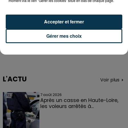
moment via le lien "Gérer les cookies" situé en bas de chaque page.
Accepter et fermer
Gérer mes choix
L'ACTU
Voir plus
7 août 2026
Après un casse en Haute-Loire,
les voleurs arrêtés à...