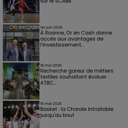
sur le SCABB
1er juin 2026
À Roanne, Or en Cash donne
accès aux avantages de
l’investissement...
18 mai 2026
Recherche gareur de métiers
textiles souhaitant évoluer :
ATBC...
15 mai 2026
Basket : la Chorale intraitable
jusqu'au bout