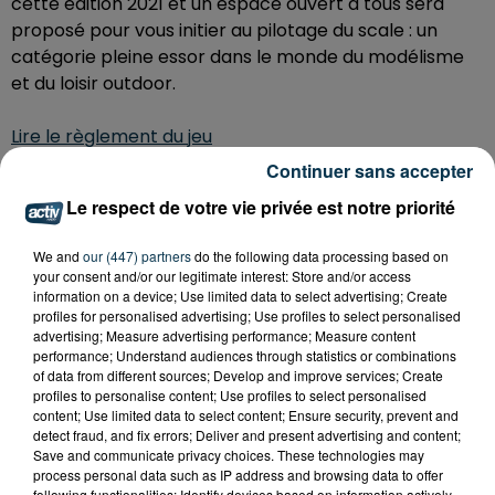
cette édition 2021 et un espace ouvert à tous sera
proposé pour vous initier au pilotage du scale : un
catégorie pleine essor dans le monde du modélisme
et du loisir outdoor.
Lire le règlement du jeu
Continuer sans accepter
Le respect de votre vie privée est notre priorité
We and
our (447) partners
do the following data processing based on
your consent and/or our legitimate interest: Store and/or access
information on a device; Use limited data to select advertising; Create
profiles for personalised advertising; Use profiles to select personalised
advertising; Measure advertising performance; Measure content
performance; Understand audiences through statistics or combinations
of data from different sources; Develop and improve services; Create
profiles to personalise content; Use profiles to select personalised
content; Use limited data to select content; Ensure security, prevent and
detect fraud, and fix errors; Deliver and present advertising and content;
Save and communicate privacy choices. These technologies may
process personal data such as IP address and browsing data to offer
following functionalities: Identify devices based on information actively