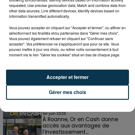
requested; Use precise geolocation data; Match and combine data from
other data sources; Link different devices; Identify devices based on
information transmitted automatically.
Vous pouvez accepter en cliquant sur "Accepter et fermer", ou affiner en
sélectionnant les finalités et/ou partenaires dans "Gérer mes choix".
Vous pouvez également refuser en cliquant sur "Continuer sans
accepter". Vos préférences ne s'appliqueront que pour ce site. Vous
pouvez mettre à jour vos choix, ou retirer votre consentement à tout
DANS LA LOIRE
moment via le lien "Gérer les cookies" situé en bas de chaque page.
Voir plus
21 juillet 2026
Accepter et fermer
Basket : roster, calendrier... le point
sur le SCABB
Gérer mes choix
1er juin 2026
À Roanne, Or en Cash donne
accès aux avantages de
l’investissement...