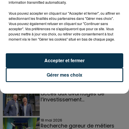
information transmitted automatically.
Vous pouvez accepter en cliquant sur "Accepter et fermer", ou affiner en
sélectionnant les finalités et/ou partenaires dans "Gérer mes choix".
Vous pouvez également refuser en cliquant sur "Continuer sans
DANS LA LOIRE
Voir plus
accepter". Vos préférences ne s'appliqueront que pour ce site. Vous
pouvez mettre à jour vos choix, ou retirer votre consentement à tout
moment via le lien "Gérer les cookies" situé en bas de chaque page.
21 juillet 2026
Basket : roster, calendrier... le point
sur le SCABB
Accepter et fermer
Gérer mes choix
1er juin 2026
À Roanne, Or en Cash donne
accès aux avantages de
l’investissement...
18 mai 2026
Recherche gareur de métiers