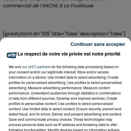
commercial de l’ARCHE à La Fouillouse
[gravityform id="105" title="false" description="false"]
Continuer sans accepter
Le respect de votre vie privée est notre priorité
We and
our (447) partners
do the following data processing based on
your consent and/or our legitimate interest: Store and/or access
information on a device; Use limited data to select advertising; Create
profiles for personalised advertising; Use profiles to select personalised
advertising; Measure advertising performance; Measure content
performance; Understand audiences through statistics or combinations
of data from different sources; Develop and improve services; Create
profiles to personalise content; Use profiles to select personalised
content; Use limited data to select content; Ensure security, prevent and
detect fraud, and fix errors; Deliver and present advertising and content;
Save and communicate privacy choices. These technologies may
process personal data such as IP address and browsing data to offer
following functionalities: Identify devices based on information actively