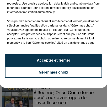
requested; Use precise geolocation data; Match and combine data from
other data sources; Link different devices; Identify devices based on
information transmitted automatically.
Vous pouvez accepter en cliquant sur "Accepter et fermer", ou affiner en
sélectionnant les finalités et/ou partenaires dans "Gérer mes choix".
Vous pouvez également refuser en cliquant sur "Continuer sans
accepter". Vos préférences ne s'appliqueront que pour ce site. Vous
pouvez mettre à jour vos choix, ou retirer votre consentement à tout
DANS LA LOIRE
moment via le lien "Gérer les cookies" situé en bas de chaque page.
Voir plus
21 juillet 2026
Accepter et fermer
Basket : roster, calendrier... le point
sur le SCABB
Gérer mes choix
1er juin 2026
À Roanne, Or en Cash donne
accès aux avantages de
l’investissement...