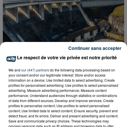
Continuer sans accepter
Le respect de votre vie privée est notre priorité
We and
our (447) partners
do the following data processing based on
your consent and/or our legitimate interest: Store and/or access
information on a device; Use limited data to select advertising; Create
profiles for personalised advertising; Use profiles to select personalised
CYANOBACTÉRIES : LE PRÉFÊT PREND UN
advertising; Measure advertising performance; Measure content
ARRÊTÉ POUR LES ACTIVITÉS DE...
performance; Understand audiences through statistics or combinations
of data from different sources; Develop and improve services; Create
profiles to personalise content; Use profiles to select personalised
content; Use limited data to select content; Ensure security, prevent and
detect fraud, and fix errors; Deliver and present advertising and content;
Save and communicate privacy choices. These technologies may
process personal data such as IP address and browsing data to offer