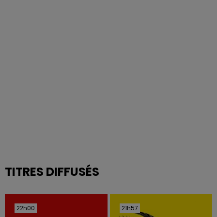
TITRES DIFFUSÉS
22h00
22h00
21h57
21h57