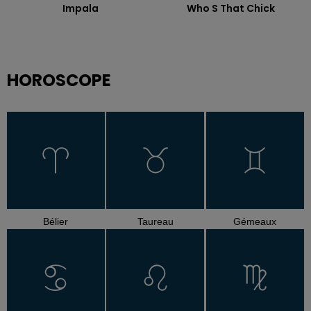
Impala
Who S That Chick
HOROSCOPE
Bélier
Taureau
Gémeaux