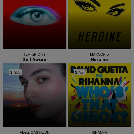
TEMPER CITY
MAROON 5
Self Aware
Heroine
21h55
21h55
21h51
21h51
ADELE CASTILLON
RIHANNA