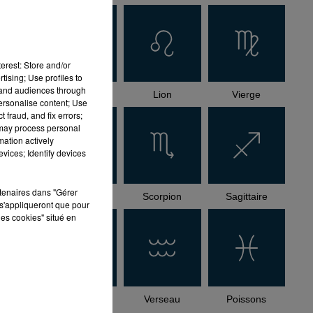
erest: Store and/or
tising; Use profiles to
tand audiences through
Cancer
Lion
Vierge
personalise content; Use
 fraud, and fix errors;
 may process personal
mation actively
vices; Identify devices
rtenaires dans "Gérer
Balance
Scorpion
Sagittaire
s'appliqueront que pour
les cookies" situé en
Capricorne
Verseau
Poissons