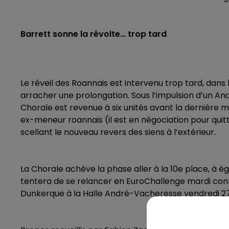
Barrett sonne la révolte… trop tard
Le réveil des Roannais est intervenu trop tard, dans
arracher une prolongation. Sous l’impulsion d’un Andr
Chorale est revenue à six unités avant la dernière mi
ex-meneur roannais (il est en négociation pour quit
scellant le nouveau revers des siens à l’extérieur.
La Chorale achève la phase aller à la 10e place, à é
tentera de se relancer en EuroChallenge mardi cont
Dunkerque à la Halle André-Vacheresse vendredi 27 