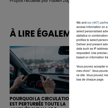
Propos recueillis par Fabien Zaghini / Photo Olivier 
We and
our (447) partn
access information on a 
À LIRE ÉGALEMENT
select personalised ad
statistics or combinatio
profiles to select person
Deliver and present adv
data such as IP address 
requested; Use precise g
based on information tra
Vous pouvez accepter en 
mes choix". Vous pouvez
ce site. Vous pouvez met
bas de chaque page.
POURQUOI LA CIRCULATION
QUI EST C
EST PERTURBÉE TOUTE LA
QUI DÉBAR