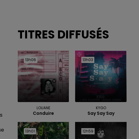
TITRES DIFFUSÉS
13h06
13h06
13h03
13h03
LOUANE
KYGO
Conduire
Say Say Say
ès
se
13h01
13h01
12h59
12h59