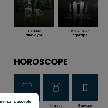
BAD BUNNY
TOM GREGORY
Nuevayol
Fingertips
r
HOROSCOPE
e
uer sans accepter
Bélier
Taureau
Gémeaux