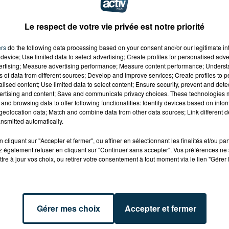
Fusy
Le respect de votre vie privée est notre priorité
ers
do the following data processing based on your consent and/or our legitimate int
device; Use limited data to select advertising; Create profiles for personalised adver
vertising; Measure advertising performance; Measure content performance; Unders
ns of data from different sources; Develop and improve services; Create profiles to 
alised content; Use limited data to select content; Ensure security, prevent and detect
ertising and content; Save and communicate privacy choices. These technologies
and browsing data to offer following functionalities: Identify devices based on infor
eolocation data; Match and combine data from other data sources; Link different de
nsmitted automatically.
cliquant sur "Accepter et fermer", ou affiner en sélectionnant les finalités et/ou pa
 également refuser en cliquant sur "Continuer sans accepter". Vos préférences ne 
tre à jour vos choix, ou retirer votre consentement à tout moment via le lien "Gérer 
ET ANCIEN VERT
FOREZTIVAL : DROGUÉ ET
Gérer mes choix
Accepter et fermer
QUE AVEC LE
TENANT DES PROPOS