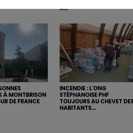
 L'ASSE DANS...
DÉPLACÉS, UN FESTIVALIER
A...
RSONNES
INCENDIE : L'ONG
S À MONTBRISON
STÉPHANOISE PHF
OUR DE FRANCE
TOUJOURS AU CHEVET DE
HABITANTS...