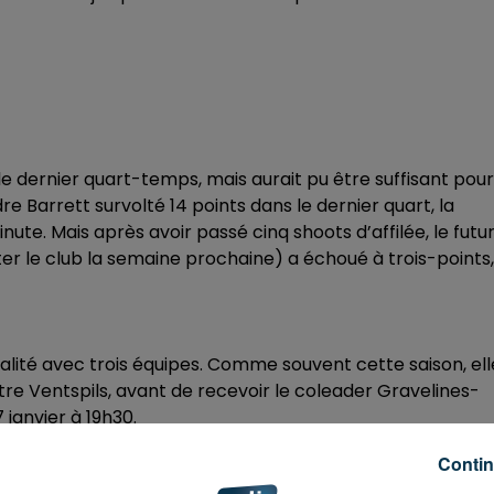
 le dernier quart-temps, mais aurait pu être suffisant pour
e Barrett survolté 14 points dans le dernier quart, la
nute. Mais après avoir passé cinq shoots d’affilée, le futu
ter le club la semaine prochaine) a échoué à trois-points,
galité avec trois équipes. Comme souvent cette saison, ell
re Ventspils, avant de recevoir le coleader Gravelines-
janvier à 19h30.
Contin