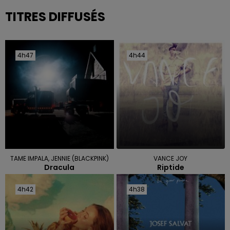
TITRES DIFFUSÉS
4h47
4h47
4h44
4h44
TAME IMPALA, JENNIE (BLACKPINK)
VANCE JOY
Dracula
Riptide
4h42
4h42
4h38
4h38