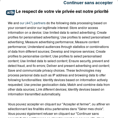
Continuer sans accepter
Le respect de votre vie privée est notre priorité
We and
our (447) partners
do the following data processing based on
your consent and/or our legitimate interest: Store and/or access
information on a device; Use limited data to select advertising; Create
profiles for personalised advertising; Use profiles to select personalised
advertising; Measure advertising performance; Measure content
performance; Understand audiences through statistics or combinations
of data from different sources; Develop and improve services; Create
profiles to personalise content; Use profiles to select personalised
content; Use limited data to select content; Ensure security, prevent and
detect fraud, and fix errors; Deliver and present advertising and content;
Save and communicate privacy choices. These technologies may
process personal data such as IP address and browsing data to offer
following functionalities: Identify devices based on information actively
requested; Use precise geolocation data; Match and combine data from
other data sources; Link different devices; Identify devices based on
SAINT-ETIENNE : UN ENFANT DÉCÈDE APRÈS
information transmitted automatically.
UNE CHUTE DU 8E ÉTAGE
Vous pouvez accepter en cliquant sur "Accepter et fermer", ou affiner en
sélectionnant les finalités et/ou partenaires dans "Gérer mes choix".
Vous pouvez également refuser en cliquant sur "Continuer sans