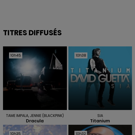
TITRES DIFFUSÉS
10h45
10h45
10h38
10h38
TAME IMPALA, JENNIE (BLACKPINK)
SIA
Dracula
Titanium
10h35
10h35
10h32
10h32