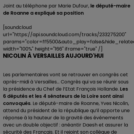
Joint au téléphone par Marie Dufour,
le député-maire
de Roanne a expliqué sa position
[soundcloud
url="https://api.soundcloud.com/tracks/233275200"
params="color=ff5500&auto_play=false&hide_rela
width="100%" height="166" iframe="true" /]
NICOLIN À VERSAILLES AUJOURD'HUI
Les parlementaires vont se retrouver en congrès cet
après-midi à Versailles… Congrès qui va se réunir sous
la présidence du Chef de l’Etat François Hollande.
Les
6 députés et les 4 sénateurs de la Loire sont ainsi
convoqués
. Le député-maire de Roanne, Yves Nicolin,
attend du président de la république qu’il apporte une
réponse à la hauteur de la gravité des événements
avec un double objectif : anéantir Daesh et assurer la
sécurité des Français. Et il rejoint son collègue de