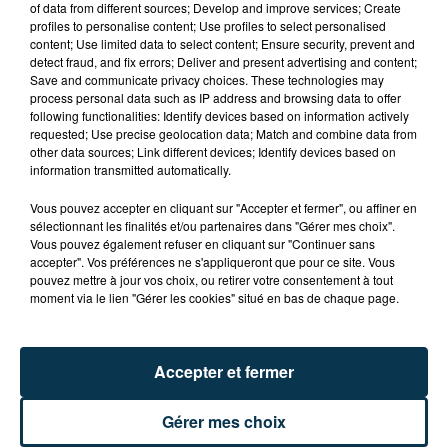
of data from different sources; Develop and improve services; Create
profiles to personalise content; Use profiles to select personalised
content; Use limited data to select content; Ensure security, prevent and
LOIRE : 4 NOUVEAUX FÉLINS DE CIRQUE
detect fraud, and fix errors; Deliver and present advertising and content;
Save and communicate privacy choices. These technologies may
ACCUEILLIS À...
process personal data such as IP address and browsing data to offer
following functionalities: Identify devices based on information actively
requested; Use precise geolocation data; Match and combine data from
other data sources; Link different devices; Identify devices based on
information transmitted automatically.
Vous pouvez accepter en cliquant sur "Accepter et fermer", ou affiner en
sélectionnant les finalités et/ou partenaires dans "Gérer mes choix".
Vous pouvez également refuser en cliquant sur "Continuer sans
accepter". Vos préférences ne s'appliqueront que pour ce site. Vous
pouvez mettre à jour vos choix, ou retirer votre consentement à tout
moment via le lien "Gérer les cookies" situé en bas de chaque page.
Accepter et fermer
Gérer mes choix