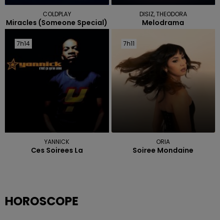
COLDPLAY
DISIZ, THEODORA
Miracles (someone Special)
Melodrama
7h14
7h14
7h11
7h11
YANNICK
ORIA
Ces Soirees La
Soiree Mondaine
HOROSCOPE