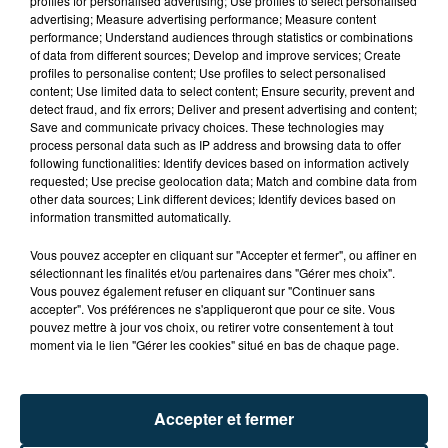
profiles for personalised advertising; Use profiles to select personalised
advertising; Measure advertising performance; Measure content
performance; Understand audiences through statistics or combinations
of data from different sources; Develop and improve services; Create
profiles to personalise content; Use profiles to select personalised
content; Use limited data to select content; Ensure security, prevent and
detect fraud, and fix errors; Deliver and present advertising and content;
Save and communicate privacy choices. These technologies may
process personal data such as IP address and browsing data to offer
ASSE : UN COMMUNIQUÉ COMMUN POUR
following functionalities: Identify devices based on information actively
DEMANDER LE DÉPART DE PIERRE EKWAH
requested; Use precise geolocation data; Match and combine data from
other data sources; Link different devices; Identify devices based on
information transmitted automatically.
Vous pouvez accepter en cliquant sur "Accepter et fermer", ou affiner en
sélectionnant les finalités et/ou partenaires dans "Gérer mes choix".
Vous pouvez également refuser en cliquant sur "Continuer sans
accepter". Vos préférences ne s'appliqueront que pour ce site. Vous
pouvez mettre à jour vos choix, ou retirer votre consentement à tout
moment via le lien "Gérer les cookies" situé en bas de chaque page.
Accepter et fermer