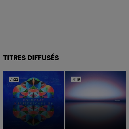
TITRES DIFFUSÉS
7h22
7h22
7h19
7h19