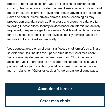
profiles to personalise content; Use profiles to select personalised
content; Use limited data to select content; Ensure security, prevent and
detect fraud, and fix errors; Deliver and present advertising and content;
Save and communicate privacy choices. These technologies may
process personal data such as IP address and browsing data to offer
ASSE : UN COMMUNIQUÉ COMMUN POUR
following functionalities: Identify devices based on information actively
requested; Use precise geolocation data; Match and combine data from
DEMANDER LE DÉPART DE PIERRE EKWAH
other data sources; Link different devices; Identify devices based on
information transmitted automatically.
Vous pouvez accepter en cliquant sur "Accepter et fermer", ou affiner en
sélectionnant les finalités et/ou partenaires dans "Gérer mes choix".
Vous pouvez également refuser en cliquant sur "Continuer sans
accepter". Vos préférences ne s'appliqueront que pour ce site. Vous
pouvez mettre à jour vos choix, ou retirer votre consentement à tout
moment via le lien "Gérer les cookies" situé en bas de chaque page.
Accepter et fermer
Gérer mes choix