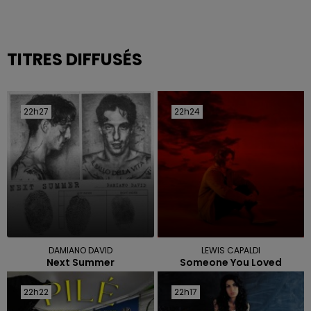
TITRES DIFFUSÉS
22h27
22h27
22h24
22h24
DAMIANO DAVID
LEWIS CAPALDI
Next Summer
Someone You Loved
22h22
22h22
22h17
22h17