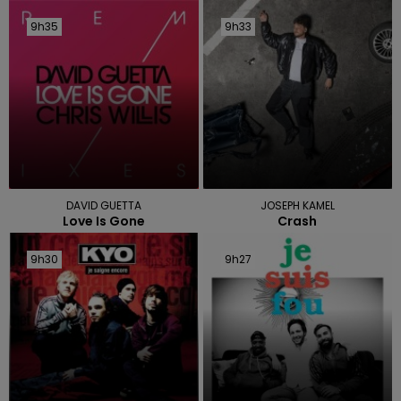
9h35
9h35
9h33
9h33
DAVID GUETTA
JOSEPH KAMEL
Love Is Gone
Crash
9h30
9h30
9h27
9h27