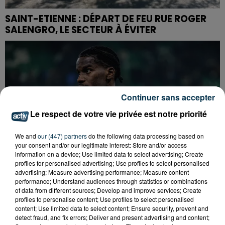
SAINT-ETIENNE : DÉPART DE FEU RUE ROGER
SALENGRO, LE SECTEUR À ÉVITER
Continuer sans accepter
Le respect de votre vie privée est notre priorité
We and
our (447) partners
do the following data processing based on
your consent and/or our legitimate interest: Store and/or access
information on a device; Use limited data to select advertising; Create
profiles for personalised advertising; Use profiles to select personalised
advertising; Measure advertising performance; Measure content
performance; Understand audiences through statistics or combinations
of data from different sources; Develop and improve services; Create
profiles to personalise content; Use profiles to select personalised
content; Use limited data to select content; Ensure security, prevent and
ASSE : UN COMMUNIQUÉ COMMUN POUR
detect fraud, and fix errors; Deliver and present advertising and content;
DEMANDER LE DÉPART DE PIERRE EKWAH