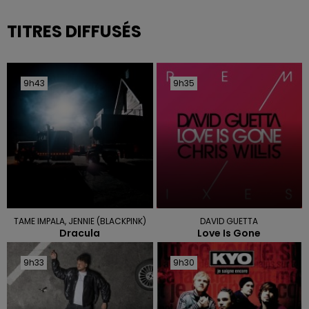
TITRES DIFFUSÉS
9h43
9h43
9h35
9h35
TAME IMPALA, JENNIE (BLACKPINK)
DAVID GUETTA
Dracula
Love Is Gone
9h33
9h33
9h30
9h30