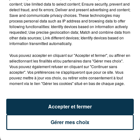
CYANOBACTÉRIES : LE PRÉFÊT PREND UN
content; Use limited data to select content; Ensure security, prevent and
ARRÊTÉ POUR LES ACTIVITÉS DE...
detect fraud, and fix errors; Deliver and present advertising and content;
Save and communicate privacy choices. These technologies may
process personal data such as IP address and browsing data to offer
following functionalities: Identify devices based on information actively
requested; Use precise geolocation data; Match and combine data from
other data sources; Link different devices; Identify devices based on
information transmitted automatically.
Vous pouvez accepter en cliquant sur "Accepter et fermer", ou affiner en
sélectionnant les finalités et/ou partenaires dans "Gérer mes choix".
Vous pouvez également refuser en cliquant sur "Continuer sans
accepter". Vos préférences ne s'appliqueront que pour ce site. Vous
pouvez mettre à jour vos choix, ou retirer votre consentement à tout
moment via le lien "Gérer les cookies" situé en bas de chaque page.
Accepter et fermer
L’ASSE RÉDUIT FACE À SOCHAUX, UNE
Gérer mes choix
PREMIÈRE VICTOIRE POUR NOS VERTS ?