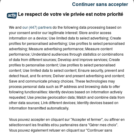
Continuer sans accepter
Le respect de votre vie privée est notre priorité
We and
our (447) partners
do the following data processing based on
your consent and/or our legitimate interest: Store and/or access
information on a device; Use limited data to select advertising; Create
profiles for personalised advertising; Use profiles to select personalised
advertising; Measure advertising performance; Measure content
performance; Understand audiences through statistics or combinations
of data from different sources; Develop and improve services; Create
profiles to personalise content; Use profiles to select personalised
content; Use limited data to select content; Ensure security, prevent and
detect fraud, and fix errors; Deliver and present advertising and content;
Save and communicate privacy choices. These technologies may
process personal data such as IP address and browsing data to offer
following functionalities: Identify devices based on information actively
requested; Use precise geolocation data; Match and combine data from
other data sources; Link different devices; Identify devices based on
SAINT-ETIENNE : UN ENFANT DÉCÈDE APRÈS
information transmitted automatically.
UNE CHUTE DU 8E ÉTAGE
Vous pouvez accepter en cliquant sur "Accepter et fermer", ou affiner en
sélectionnant les finalités et/ou partenaires dans "Gérer mes choix".
Vous pouvez également refuser en cliquant sur "Continuer sans