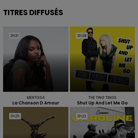
TITRES DIFFUSÉS
3h31
3h31
3h28
3h28
MENTISSA
THE TING TINGS
La Chanson D Amour
Shut Up And Let Me Go
3h25
3h25
3h22
3h22