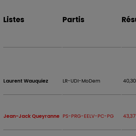
Listes
Partis
Rés
Laurent Wauquiez
LR-UDI-MoDem
40,3
Jean-Jack Queyranne
PS-PRG-EELV-PC-PG
43,3