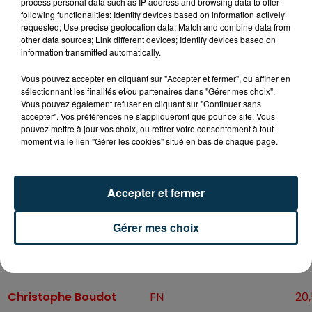
process personal data such as IP address and browsing data to offer
following functionalities: Identify devices based on information actively
requested; Use precise geolocation data; Match and combine data from
other data sources; Link different devices; Identify devices based on
information transmitted automatically.
Vous pouvez accepter en cliquant sur "Accepter et fermer", ou affiner en
sélectionnant les finalités et/ou partenaires dans "Gérer mes choix".
Vous pouvez également refuser en cliquant sur "Continuer sans
accepter". Vos préférences ne s'appliqueront que pour ce site. Vous
pouvez mettre à jour vos choix, ou retirer votre consentement à tout
moment via le lien "Gérer les cookies" situé en bas de chaque page.
Listes
Partis
Ré
Accepter et fermer
Gérer mes choix
Christophe Boudot
FN
20,