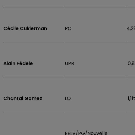
Cécile Cukierman
PC
4,2
Alain Fédele
UPR
0,8
Chantal Gomez
LO
1,11
EELV/PG/Nouvelle