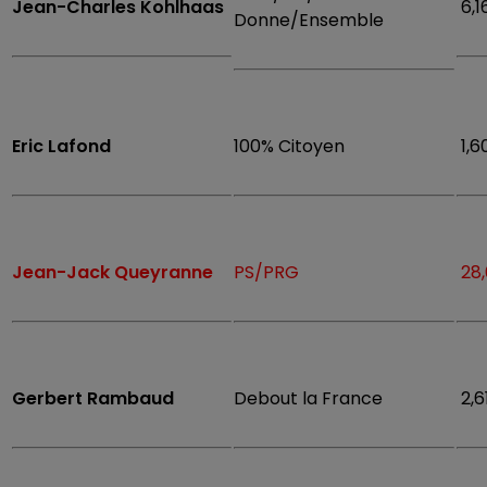
Jean-Charles Kohlhaas
6,1
Donne/Ensemble
Eric Lafond
100% Citoyen
1,6
Jean-Jack Queyranne
PS/PRG
28
Gerbert Rambaud
Debout la France
2,6