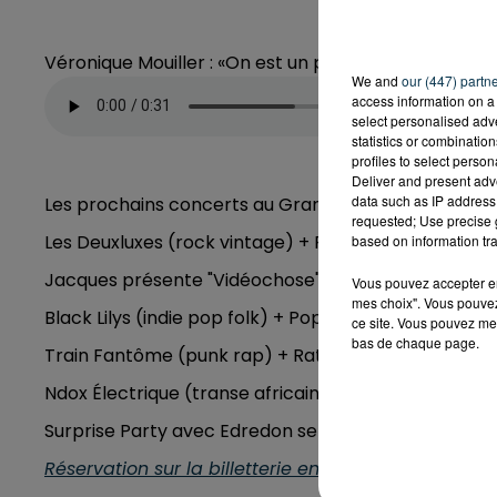
Véronique Mouiller : «On est un peu le découvreur d
We and
our (447) partn
access information on a 
select personalised ad
statistics or combinatio
profiles to select person
Deliver and present adv
data such as IP address 
Les prochains concerts au Grand Marais :
requested; Use precise g
Les Deuxluxes (rock vintage) + Pili Coït (indie love 
based on information tra
Jacques présente "Vidéochose" (techno transversa
Vous pouvez accepter en 
mes choix". Vous pouvez
Black Lilys (indie pop folk) + Poppy Fusée (indie p
ce site. Vous pouvez met
bas de chaque page.
Train Fantôme (punk rap) + Rature (hip-hop) mard
Ndox Électrique (transe africaine) mardi 3 décemb
Surprise Party avec Edredon sensible + Ashkabao 
Réservation sur la billetterie en ligne