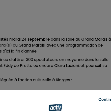
stilités mardi 24 septembre dans la salle du Grand Marais à
 Mardi(s) du Grand Marais, avec une programmation de
'ici la fin d'année.
inue d'attirer 300 spectateurs en moyenne dans la salle
l, Eddy de Pretto ou encore Clara Luciani, et poursuit sa
éguée à l'action culturelle à Riorges :
Contin