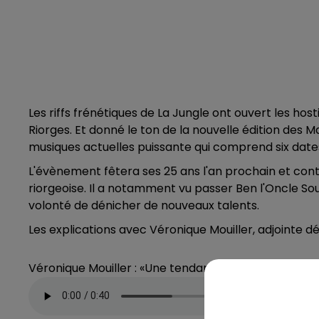
Les riffs frénétiques de La Jungle ont ouvert les ho
Riorges. Et donné le ton de la nouvelle édition des
musiques actuelles puissante qui comprend six dates d
L'évènement fêtera ses 25 ans l'an prochain et cont
riorgeoise. Il a notamment vu passer Ben l'Oncle Sou
volonté de dénicher de nouveaux talents.
Les explications avec Véronique Mouiller, adjointe dél
Véronique Mouiller : «Une tendance rock»