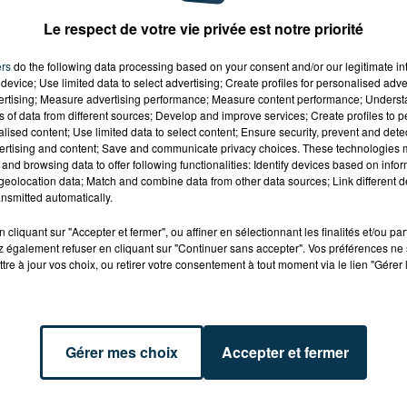
Le respect de votre vie privée est notre priorité
e pépites»
ers
do the following data processing based on your consent and/or our legitimate int
device; Use limited data to select advertising; Create profiles for personalised adver
vertising; Measure advertising performance; Measure content performance; Unders
ns of data from different sources; Develop and improve services; Create profiles to 
alised content; Use limited data to select content; Ensure security, prevent and detect
ertising and content; Save and communicate privacy choices. These technologies
and browsing data to offer following functionalities: Identify devices based on infor
eolocation data; Match and combine data from other data sources; Link different de
grunge) mardi 8 octobre
nsmitted automatically.
le) mardi 22 octobre
cliquant sur "Accepter et fermer", ou affiner en sélectionnant les finalités et/ou pa
 également refuser en cliquant sur "Continuer sans accepter". Vos préférences ne 
op) mardi 5 novembre
tre à jour vos choix, ou retirer votre consentement à tout moment via le lien "Gérer 
i 19 novembre
re
Gérer mes choix
Accepter et fermer
vendredi 20 décembre