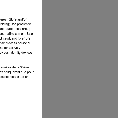
erest: Store and/or
tising; Use profiles to
tand audiences through
personalise content; Use
 fraud, and fix errors;
 may process personal
mation actively
vices; Identify devices
rtenaires dans "Gérer
s'appliqueront que pour
les cookies" situé en