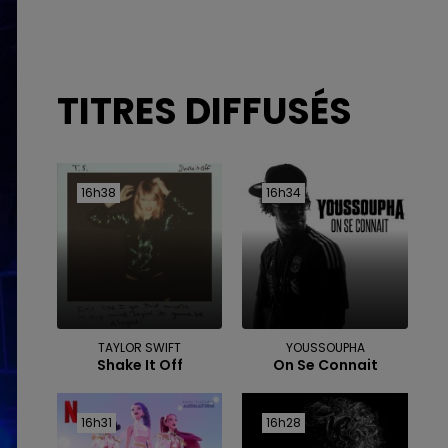
TITRES DIFFUSÉS
16h38
16h38
16h34
16h34
TAYLOR SWIFT
YOUSSOUPHA
Shake It Off
On Se Connait
16h31
16h31
16h28
16h28