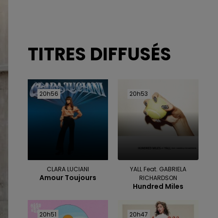
TITRES DIFFUSÉS
20h56
20h56
20h53
20h53
CLARA LUCIANI
YALL Feat. GABRIELA
Amour Toujours
RICHARDSON
Hundred Miles
20h51
20h51
20h47
20h47