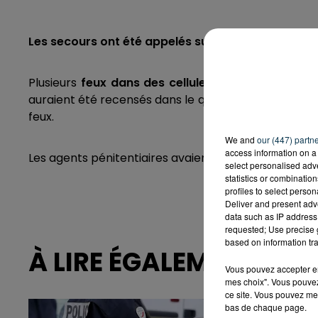
Les secours ont été appelés sur place vers 23h.
Plusieurs
feux dans des cellules
recensés au
cent
auraient été recensés dans le quartier disciplinair
feux.
We and
our (447) partn
access information on a 
Les agents pénitentiaires avaient éteint le feu avant
select personalised ad
statistics or combinatio
profiles to select person
Deliver and present adv
data such as IP address 
requested; Use precise g
based on information tra
À LIRE ÉGALEMENT
Vous pouvez accepter en 
mes choix". Vous pouvez
ce site. Vous pouvez met
bas de chaque page.