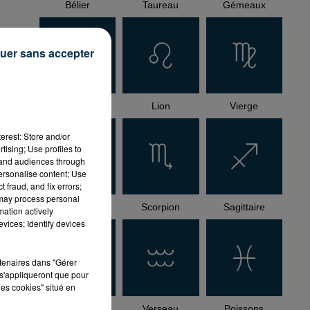
Bélier
Taureau
Gémeaux
uer sans accepter
eux
des
Cancer
Lion
Vierge
erest: Store and/or
tising; Use profiles to
tand audiences through
personalise content; Use
 fraud, and fix errors;
 may process personal
Balance
Scorpion
Sagittaire
mation actively
vices; Identify devices
rtenaires dans "Gérer
s'appliqueront que pour
les cookies" situé en
Capricorne
Verseau
Poissons