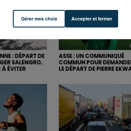
Gérer mes choix
Accepter et fermer
NNE : DÉPART DE
ASSE : UN COMMUNIQUÉ
OGER SALENGRO,
COMMUN POUR DEMANDE
 À ÉVITER
LE DÉPART DE PIERRE EKW