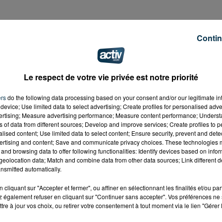
Contin
re de détention de Roanne
ce mardi soir vers 23h. 4 f
e. On ignore encore les circonstances précises de départ 
Le respect de votre vie privée est notre priorité
ers
do the following data processing based on your consent and/or our legitimate int
device; Use limited data to select advertising; Create profiles for personalised adver
 l'arrivée des secours.
vertising; Measure advertising performance; Measure content performance; Unders
ns of data from different sources; Develop and improve services; Create profiles to 
alised content; Use limited data to select content; Ensure security, prevent and detect
ertising and content; Save and communicate privacy choices. These technologies
and browsing data to offer following functionalities: Identify devices based on infor
eolocation data; Match and combine data from other data sources; Link different de
nsmitted automatically.
cliquant sur "Accepter et fermer", ou affiner en sélectionnant les finalités et/ou pa
 également refuser en cliquant sur "Continuer sans accepter". Vos préférences ne 
tre à jour vos choix, ou retirer votre consentement à tout moment via le lien "Gérer 