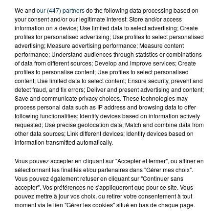
We and
our (447) partners
do the following data processing based on
your consent and/or our legitimate interest: Store and/or access
information on a device; Use limited data to select advertising; Create
profiles for personalised advertising; Use profiles to select personalised
advertising; Measure advertising performance; Measure content
performance; Understand audiences through statistics or combinations
of data from different sources; Develop and improve services; Create
profiles to personalise content; Use profiles to select personalised
content; Use limited data to select content; Ensure security, prevent and
detect fraud, and fix errors; Deliver and present advertising and content;
Save and communicate privacy choices. These technologies may
process personal data such as IP address and browsing data to offer
following functionalities: Identify devices based on information actively
requested; Use precise geolocation data; Match and combine data from
other data sources; Link different devices; Identify devices based on
SAINT-ETIENNE : UN ENFANT DÉCÈDE APRÈS
information transmitted automatically.
UNE CHUTE DU 8E ÉTAGE
Vous pouvez accepter en cliquant sur "Accepter et fermer", ou affiner en
sélectionnant les finalités et/ou partenaires dans "Gérer mes choix".
Vous pouvez également refuser en cliquant sur "Continuer sans
accepter". Vos préférences ne s'appliqueront que pour ce site. Vous
pouvez mettre à jour vos choix, ou retirer votre consentement à tout
moment via le lien "Gérer les cookies" situé en bas de chaque page.