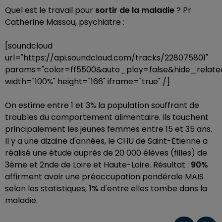
Quel est le travail pour
sortir de la maladie
? Pr
Catherine Massou, psychiatre :
[soundcloud
url="https://api.soundcloud.com/tracks/228075801"
params="color=ff5500&auto_play=false&hide_rela
width="100%" height="166" iframe="true" /]
On estime entre 1 et 3% la population souffrant de
troubles du comportement alimentaire. Ils touchent
principalement les jeunes femmes entre 15 et 35 ans.
Il y a une dizaine d'années, le CHU de Saint-Etienne a
réalisé une étude auprès de 20 000 élèves (filles) de
3ème et 2nde de Loire et Haute-Loire. Résultat :
90%
affirment avoir une préoccupation pondérale MAIS
selon les statistiques,
1%
d'entre elles tombe dans la
maladie.