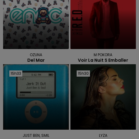
OZUNA
M POKORA
Del Mar
Voir La Nuit S Emballer
15h33
15h33
15h30
15h30
JUST BEN, SMIL
LYZA