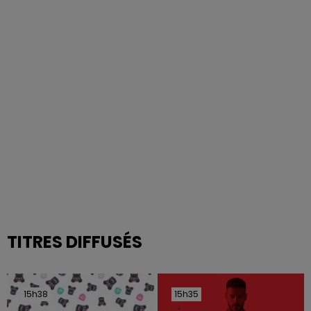
TITRES DIFFUSÉS
15h38
15h38
15h35
15h35