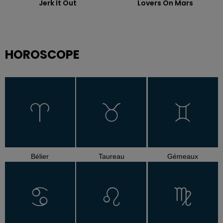
Jerk It Out
Lovers On Mars
HOROSCOPE
Bélier
Taureau
Gémeaux