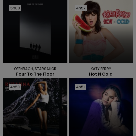
5h00
5h00
4h57
4h57
OFENBACH, STARSAILOR
KATY PERRY
Four To The Floor
Hot N Cold
4h53
4h53
4h51
4h51