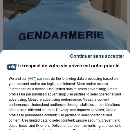
Continuer sans accepter
Le respect de votre vie privée est notre priorité
We and
our (447) partners
do the following data processing based on
your consent and/or our legitimate interest: Store and/or access
information on a device; Use limited data to select advertising; Create
profiles for personalised advertising; Use profiles to select personalised
FOREZTIVAL : DROGUÉ ET TENANT DES
advertising; Measure advertising performance; Measure content
PROPOS DÉPLACÉS, UN FESTIVALIER A...
performance; Understand audiences through statistics or combinations
of data from different sources; Develop and improve services; Create
profiles to personalise content; Use profiles to select personalised
content; Use limited data to select content; Ensure security, prevent and
detect fraud, and fix errors; Deliver and present advertising and content;