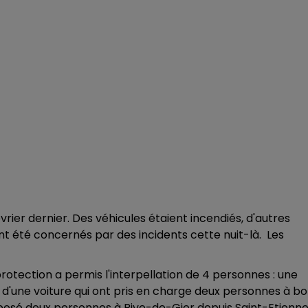
évrier dernier. Des véhicules étaient incendiés, d'autres
nt été concernés par des incidents cette nuit-là. Les
protection a permis l'interpellation de 4 personnes : une
d d'une voiture qui ont pris en charge deux personnes à b
 déposé deux personnes à Rive-de-Gier depuis Saint-Etienn