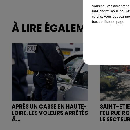
Vous pouvez accepter en 
mes choix". Vous pouvez
ce site. Vous pouvez met
bas de chaque page.
À LIRE ÉGALEMENT
APRÈS UN CASSE EN HAUTE-
SAINT-ETIE
LOIRE, LES VOLEURS ARRÊTÉS
FEU RUE R
À...
LE SECTEUR