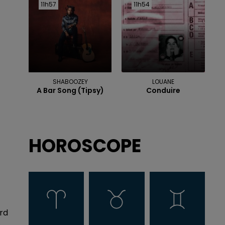
11h57
11h57
11h54
11h54
SHABOOZEY
LOUANE
A Bar Song (tipsy)
Conduire
HOROSCOPE
ord
e.