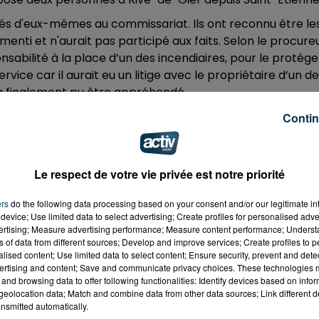
és d'eux-mêmes au commissariat. Ils ont reconnu être le
 menti et n'aurait pas participé aux faits. Selon le procure
nsabilité à la place d’un des incendiaires, pour le protége
ervice car il aurait eu un litige avec le propriétaire d’un d
 a finalement pu être appréhendé.
 FAITS
Contin
ux premiers individus et les incendiaires présumés. Les
miser leur connaissance du projet criminel et leurs
Le respect de votre vie privée est notre priorité
t des messages échangés les jours précédant les faits
ers
do the following data processing based on your consent and/or our legitimate int
device; Use limited data to select advertising; Create profiles for personalised adver
vices de police et viennent d'être condamnés pour des
vertising; Measure advertising performance; Measure content performance; Unders
 condamné à 5 reprises.
ns of data from different sources; Develop and improve services; Create profiles to 
alised content; Use limited data to select content; Ensure security, prevent and detect
in. Le mineur lui sera jugé le 22 mai par le juge des enfan
ertising and content; Save and communicate privacy choices. These technologies
and browsing data to offer following functionalities: Identify devices based on infor
eolocation data; Match and combine data from other data sources; Link different de
nsmitted automatically.