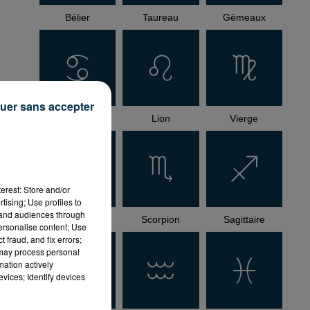
Bélier
Taureau
Gémeaux
uer sans accepter
Cancer
Lion
Vierge
how_reposts=false"
erest: Store and/or
tising; Use profiles to
tand audiences through
Balance
Scorpion
Sagittaire
personalise content; Use
 fraud, and fix errors;
 may process personal
mation actively
vices; Identify devices