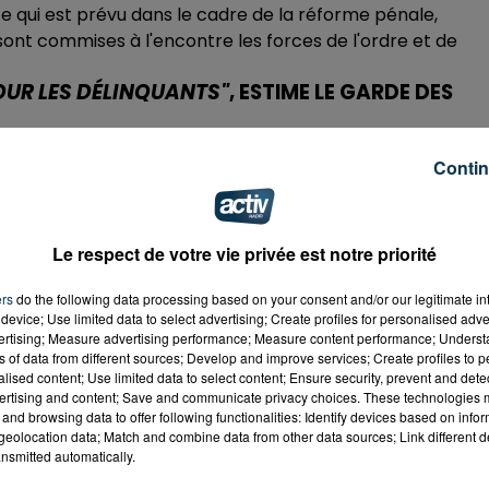
 ce qui est prévu dans le cadre de la réforme pénale,
ont commises à l'encontre les forces de l'ordre et de
POUR LES DÉLINQUANTS"
, ESTIME LE GARDE DES
Contin
Jacques Urvoas n'a pas voulu aller sur le terrain sur lequel
Le respect de votre vie privée est notre priorité
ks/252042017"
elated=false&show_comments=true&show_user=true&s
ers
do the following data processing based on your consent and/or our legitimate int
device; Use limited data to select advertising; Create profiles for personalised adver
vertising; Measure advertising performance; Measure content performance; Unders
ns of data from different sources; Develop and improve services; Create profiles to 
ieri, qui estime qu'elle est
"dépourvue de toute
alised content; Use limited data to select content; Ensure security, prevent and detect
e précise qu'il n'a pas voulu faire pression
"sur l'appareil
ertising and content; Save and communicate privacy choices. These technologies
and browsing data to offer following functionalities: Identify devices based on infor
ombre de manquements"
.
eolocation data; Match and combine data from other data sources; Link different de
nsmitted automatically.