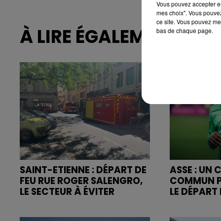
Vous pouvez accepter en 
mes choix". Vous pouvez
ce site. Vous pouvez met
À LIRE ÉGALEMENT
bas de chaque page.
SAINT-ETIENNE : DÉPART DE
ASSE : UN
FEU RUE ROGER SALENGRO,
COMMUN P
LE SECTEUR À ÉVITER
LE DÉPART