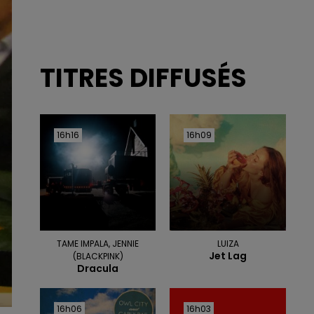
TITRES DIFFUSÉS
16h16
16h16
16h09
16h09
TAME IMPALA, JENNIE
LUIZA
Jet Lag
(BLACKPINK)
Dracula
16h06
16h06
16h03
16h03