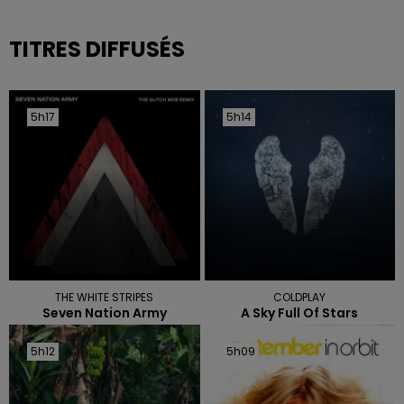
TITRES DIFFUSÉS
5h17
5h17
5h14
5h14
THE WHITE STRIPES
COLDPLAY
Seven Nation Army
A Sky Full Of Stars
5h12
5h12
5h09
5h09