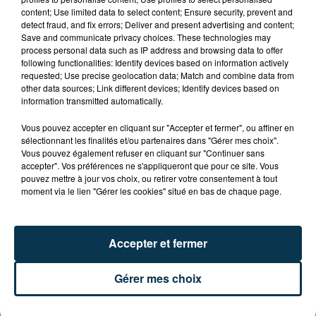
CYANOBACTÉRIES : LE PRÉFÊT PREND UN
content; Use limited data to select content; Ensure security, prevent and
ARRÊTÉ POUR LES ACTIVITÉS DE...
detect fraud, and fix errors; Deliver and present advertising and content;
Save and communicate privacy choices. These technologies may
process personal data such as IP address and browsing data to offer
following functionalities: Identify devices based on information actively
requested; Use precise geolocation data; Match and combine data from
other data sources; Link different devices; Identify devices based on
information transmitted automatically.
Vous pouvez accepter en cliquant sur "Accepter et fermer", ou affiner en
sélectionnant les finalités et/ou partenaires dans "Gérer mes choix".
Vous pouvez également refuser en cliquant sur "Continuer sans
accepter". Vos préférences ne s'appliqueront que pour ce site. Vous
pouvez mettre à jour vos choix, ou retirer votre consentement à tout
moment via le lien "Gérer les cookies" situé en bas de chaque page.
Accepter et fermer
L’ASSE RÉDUIT FACE À SOCHAUX, UNE
Gérer mes choix
PREMIÈRE VICTOIRE POUR NOS VERTS ?