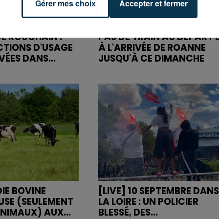
Gérer mes choix
Accepter et fermer
E ROUCHAIN :
PAS DE TRAIN AU DÉPART 
ICTIONS D'USAGE
À L'ARRIVÉE DE ROANNE
EVÉES DANS...
JUSQU'À CE DIMANCHE
IE BOVINE
[LIVE] 10 SEPTEMBRE DANS
USE (SEULEMENT
LA LOIRE : UN POLICIER
NIMAUX) AUX...
BLESSÉ, DES...