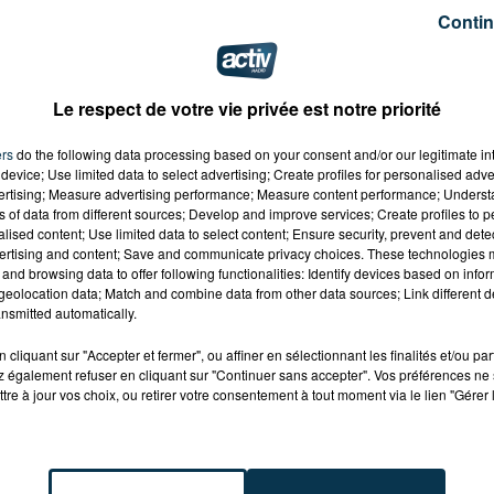
ésultat.
Contin
t au niveau des rails, des gares et des trains, mais il
Le respect de votre vie privée est notre priorité
lliards d'euros
, soit une progression de 19%.
ers
do the following data processing based on your consent and/or our legitimate int
device; Use limited data to select advertising; Create profiles for personalised adver
vertising; Measure advertising performance; Measure content performance; Unders
ns of data from different sources; Develop and improve services; Create profiles to 
alised content; Use limited data to select content; Ensure security, prevent and detect
ertising and content; Save and communicate privacy choices. These technologies
and browsing data to offer following functionalities: Identify devices based on infor
eolocation data; Match and combine data from other data sources; Link different de
nsmitted automatically.
cliquant sur "Accepter et fermer", ou affiner en sélectionnant les finalités et/ou pa
 également refuser en cliquant sur "Continuer sans accepter". Vos préférences ne 
tre à jour vos choix, ou retirer votre consentement à tout moment via le lien "Gérer 