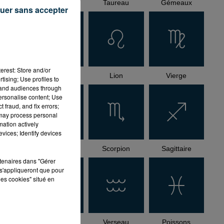
Bélier
Taureau
Gémeaux
uer sans accepter
erest: Store and/or
Cancer
Lion
Vierge
tising; Use profiles to
tand audiences through
personalise content; Use
 fraud, and fix errors;
 may process personal
mation actively
vices; Identify devices
Balance
Scorpion
Sagittaire
rtenaires dans "Gérer
s'appliqueront que pour
les cookies" situé en
Capricorne
Verseau
Poissons