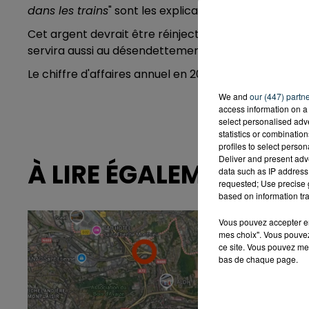
dans les trains
" sont les explications à ce très bon r
Cet argent devrait être réinjecté dans l'investissemen
servira aussi au désendettement.
Le chiffre d'affaires annuel en 2022 est lui de
41,5 mi
We and
our (447) partn
access information on a 
select personalised ad
statistics or combinatio
profiles to select person
Deliver and present adv
À LIRE ÉGALEMENT
data such as IP address 
requested; Use precise g
based on information tra
Vous pouvez accepter en 
mes choix". Vous pouvez
ce site. Vous pouvez met
bas de chaque page.