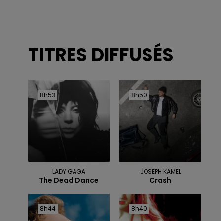
TITRES DIFFUSÉS
8h53
8h53
8h50
8h50
LADY GAGA
JOSEPH KAMEL
The Dead Dance
Crash
8h44
8h44
8h40
8h40