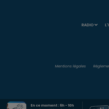
RADIO
L'
Mentions légales
Règlemen
En ce moment :
6
h -
10
h