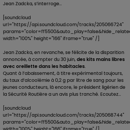
Jean Zadcka, s’interroge…
[soundcloud
url="https://api.soundcloud.com/tracks/205066724"
params="color=ff5500&auto_play=false&hide_rela
width="100%" height="166" iframe="true" /]
Jean Zadcka, en revanche, se félicite de la disparition
annoncée, à compter du 30 juin,
des kits mains libres
avec oreillette dans les habitacles
.
Quant à l’abaissement, à titre expérimental toujours,
du taux d’alcoolémie à 0,2 g par litre de sang pour les
jeunes conducteurs, là encore, le président ligérien de
la Sécurité Routière a un avis plus tranché. Ecoutez…
[soundcloud
url="https://api.soundcloud.com/tracks/205068744"
params="color=ff5500&auto_play=false&hide_rela
width="100%" height="166" iframe="true" /]