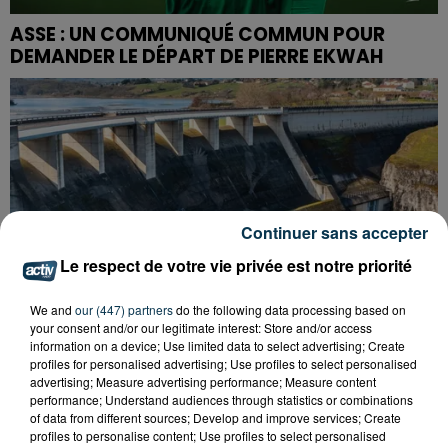
ASSE : UN COMMUNIQUÉ COMMUN POUR
DEMANDER LE DÉPART DE PIERRE EKWAH
Continuer sans accepter
Le respect de votre vie privée est notre priorité
We and
our (447) partners
do the following data processing based on
your consent and/or our legitimate interest: Store and/or access
information on a device; Use limited data to select advertising; Create
profiles for personalised advertising; Use profiles to select personalised
advertising; Measure advertising performance; Measure content
performance; Understand audiences through statistics or combinations
CYANOBACTÉRIES : LE PRÉFÊT PREND UN
of data from different sources; Develop and improve services; Create
profiles to personalise content; Use profiles to select personalised
ARRÊTÉ POUR LES ACTIVITÉS DE...