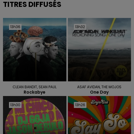
TITRES DIFFUSÉS
13h36
13h36
13h32
13h32
CLEAN BANDIT, SEAN PAUL
ASAF AVIDAN, THE MOJOS
Rockabye
One Day
13h30
13h30
13h26
13h26