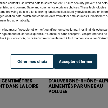
DES
RIVE-DE-GIER : FERMETUR
alised content; Use limited data to select content; Ensure security, prevent and detect
URS : UN CONVOI
DE L'A47 POUR LES 2
ertising and content; Save and communicate privacy choices. These technologies
DU ROANNAIS
PROCHAINES NUITS
and browsing data to offer following functionalities: Identify devices based on infor
eolocation data; Match and combine data from other data sources; Link different de
nsmitted automatically.
cliquant sur "Accepter et fermer", ou affiner en sélectionnant les finalités et/ou pa
 également refuser en cliquant sur "Continuer sans accepter". Vos préférences ne 
tre à jour vos choix, ou retirer votre consentement à tout moment via le lien "Gérer 
Gérer mes choix
Accepter et fermer
15 janvier 2024
 ORANGE :
160 050 HABITANTS
0 CENTIMÈTRES
D’AUVERGNE-RHÔNE-ALP
IT DANS LA LOIRE
ALIMENTÉS PAR UNE EAU
POLLUÉE