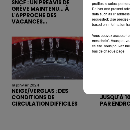
SNCF : UN PRÉAVIS DE
BARRAGE 
profiles to select person
GRÈVE MAINTENU... À
AGRICULTE
Deliver and present adv
L'APPROCHE DES
DESCEND 
data such as IP address 
requested; Use precise g
VACANCES...
VERS LA...
based on information tra
Vous pouvez accepter en 
mes choix". Vous pouvez
ce site. Vous pouvez met
bas de chaque page.
19 janvier 2024
18 janvier 2024
NEIGE/VERGLAS : DES
VIGILANCE
CONDITIONS DE
JUSQU'À 1
CIRCULATION DIFFICILES
PAR ENDRO