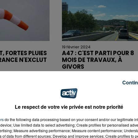
19 février 2024
T, FORTES PLUIES
A47 : C'EST PARTI POUR 8
FRANCE N'EXCLUT
MOIS DE TRAVAUX, À
GIVORS
Contin
Le respect de votre vie privée est notre priorité
ers
do the following data processing based on your consent and/or our legitimate int
device; Use limited data to select advertising; Create profiles for personalised adver
vertising; Measure advertising performance; Measure content performance; Unders
22 janvier 2024
ns of data from different sources; Develop and improve services; Create profiles to 