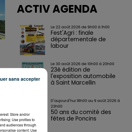
ACTIV AGENDA
Le 22 août 2026 de 9h00 à 1h00
Fest'Agri : finale
départementale de
labour
Le 30 août 2026 de 10h00 à 20h00
23è édition de
l'exposition automobile
uer sans accepter
à Saint Marcellin
D'aujourd'hui 18h00 au 9 août 2026 à
23h00
50 ans du comité des
erest: Store and/or
fêtes de Poncins
tising; Use profiles to
tand audiences through
personalise content; Use