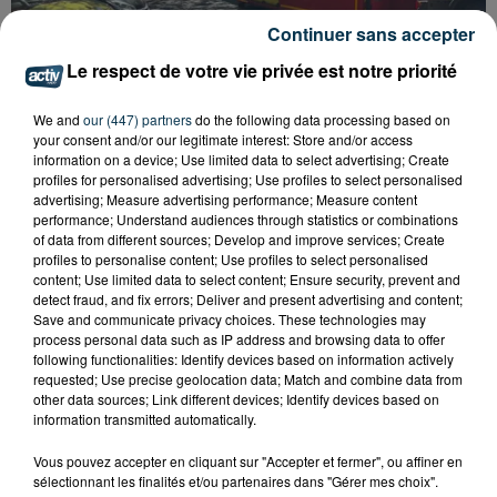
Continuer sans accepter
Le respect de votre vie privée est notre priorité
We and
our (447) partners
do the following data processing based on
your consent and/or our legitimate interest: Store and/or access
information on a device; Use limited data to select advertising; Create
SAINT-ETIENNE : DÉPART DE FEU RUE ROGER
profiles for personalised advertising; Use profiles to select personalised
SALENGRO, LE SECTEUR À ÉVITER
advertising; Measure advertising performance; Measure content
performance; Understand audiences through statistics or combinations
of data from different sources; Develop and improve services; Create
profiles to personalise content; Use profiles to select personalised
content; Use limited data to select content; Ensure security, prevent and
detect fraud, and fix errors; Deliver and present advertising and content;
Save and communicate privacy choices. These technologies may
process personal data such as IP address and browsing data to offer
following functionalities: Identify devices based on information actively
requested; Use precise geolocation data; Match and combine data from
other data sources; Link different devices; Identify devices based on
information transmitted automatically.
Vous pouvez accepter en cliquant sur "Accepter et fermer", ou affiner en
sélectionnant les finalités et/ou partenaires dans "Gérer mes choix".