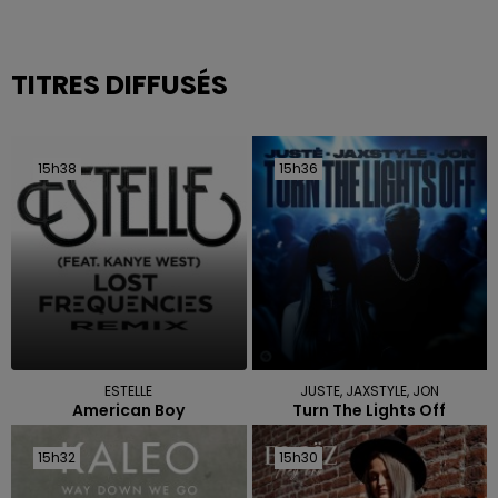
TITRES DIFFUSÉS
15h38
15h38
15h36
15h36
ESTELLE
JUSTE, JAXSTYLE, JON
American Boy
Turn The Lights Off
15h32
15h32
15h30
15h30