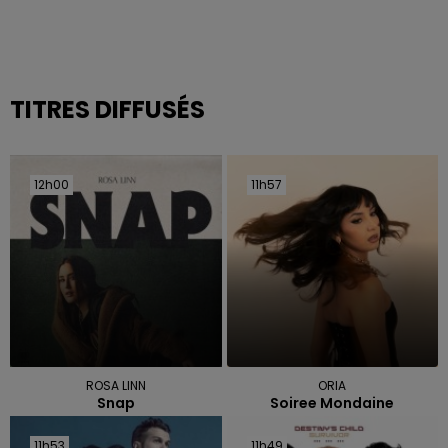
TITRES DIFFUSÉS
12h00
12h00
11h57
11h57
ROSA LINN
ORIA
Snap
Soiree Mondaine
11h53
11h53
11h49
11h49