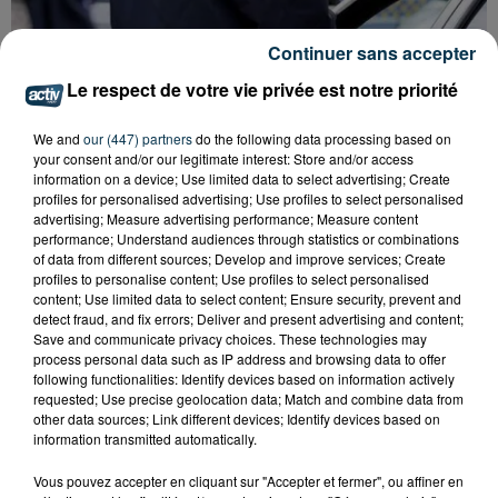
Continuer sans accepter
Le respect de votre vie privée est notre priorité
We and
our (447) partners
do the following data processing based on
your consent and/or our legitimate interest: Store and/or access
information on a device; Use limited data to select advertising; Create
profiles for personalised advertising; Use profiles to select personalised
advertising; Measure advertising performance; Measure content
performance; Understand audiences through statistics or combinations
of data from different sources; Develop and improve services; Create
profiles to personalise content; Use profiles to select personalised
APRÈS UN CASSE EN HAUTE-LOIRE, LES
content; Use limited data to select content; Ensure security, prevent and
VOLEURS ARRÊTÉS À...
detect fraud, and fix errors; Deliver and present advertising and content;
Save and communicate privacy choices. These technologies may
process personal data such as IP address and browsing data to offer
following functionalities: Identify devices based on information actively
requested; Use precise geolocation data; Match and combine data from
other data sources; Link different devices; Identify devices based on
information transmitted automatically.
Vous pouvez accepter en cliquant sur "Accepter et fermer", ou affiner en