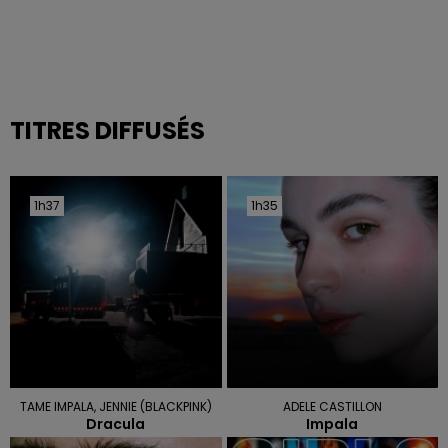
TITRES DIFFUSÉS
1h37
1h37
1h35
1h35
TAME IMPALA, JENNIE (BLACKPINK)
ADELE CASTILLON
Dracula
Impala