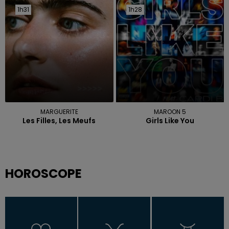
1h31
1h31
1h28
1h28
MARGUERITE
MAROON 5
Les Filles, Les Meufs
Girls Like You
HOROSCOPE