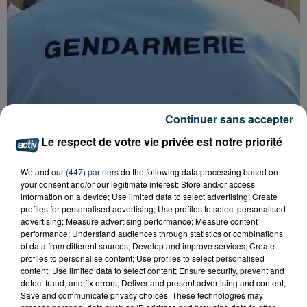
Continuer sans accepter
Le respect de votre vie privée est notre priorité
We and
our (447) partners
do the following data processing based on
your consent and/or our legitimate interest: Store and/or access
FOREZTIVAL : DROGUÉ ET TENANT DES
information on a device; Use limited data to select advertising; Create
PROPOS DÉPLACÉS, UN FESTIVALIER A...
profiles for personalised advertising; Use profiles to select personalised
advertising; Measure advertising performance; Measure content
performance; Understand audiences through statistics or combinations
of data from different sources; Develop and improve services; Create
profiles to personalise content; Use profiles to select personalised
content; Use limited data to select content; Ensure security, prevent and
detect fraud, and fix errors; Deliver and present advertising and content;
Save and communicate privacy choices. These technologies may