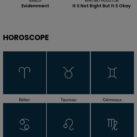
KENDJI
WHITNEY HOUSTON
Evidemment
It S Not Right But It S Okay
HOROSCOPE
Bélier
Taureau
Gémeaux