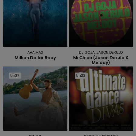
AVA MAX
DJ GOJA, JASON DERULO
Million Dollar Baby
Mi Chico (jason Derulo X
Melody)
5h37
5h37
5h33
5h33