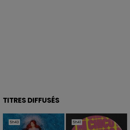
TITRES DIFFUSÉS
5h43
5h43
5h41
5h41