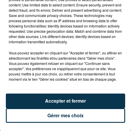
CYANOBACTÉRIES : LE PRÉFÊT PREND UN
content; Use limited data to select content; Ensure security, prevent and
ARRÊTÉ POUR LES ACTIVITÉS DE...
detect fraud, and fix errors; Deliver and present advertising and content;
Save and communicate privacy choices. These technologies may
process personal data such as IP address and browsing data to offer
following functionalities: Identify devices based on information actively
requested; Use precise geolocation data; Match and combine data from
other data sources; Link different devices; Identify devices based on
information transmitted automatically.
Vous pouvez accepter en cliquant sur "Accepter et fermer", ou affiner en
sélectionnant les finalités et/ou partenaires dans "Gérer mes choix".
Vous pouvez également refuser en cliquant sur "Continuer sans
accepter". Vos préférences ne s'appliqueront que pour ce site. Vous
pouvez mettre à jour vos choix, ou retirer votre consentement à tout
moment via le lien "Gérer les cookies" situé en bas de chaque page.
Accepter et fermer
L’ASSE RÉDUIT FACE À SOCHAUX, UNE
Gérer mes choix
PREMIÈRE VICTOIRE POUR NOS VERTS ?