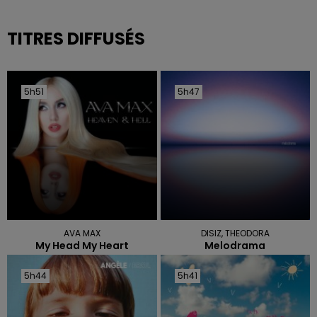
TITRES DIFFUSÉS
5h51
5h51
5h47
5h47
AVA MAX
DISIZ, THEODORA
My Head My Heart
Melodrama
5h44
5h44
5h41
5h41