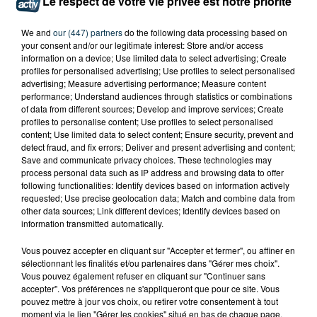
Le respect de votre vie privée est notre priorité
We and
our (447) partners
do the following data processing based on
your consent and/or our legitimate interest: Store and/or access
information on a device; Use limited data to select advertising; Create
profiles for personalised advertising; Use profiles to select personalised
advertising; Measure advertising performance; Measure content
performance; Understand audiences through statistics or combinations
of data from different sources; Develop and improve services; Create
profiles to personalise content; Use profiles to select personalised
content; Use limited data to select content; Ensure security, prevent and
detect fraud, and fix errors; Deliver and present advertising and content;
Save and communicate privacy choices. These technologies may
process personal data such as IP address and browsing data to offer
following functionalities: Identify devices based on information actively
requested; Use precise geolocation data; Match and combine data from
RN488 : LES TRAVAUX SONT TERMINÉS, APRÈS
other data sources; Link different devices; Identify devices based on
4 MOIS DE GALÈRE
information transmitted automatically.
Vous pouvez accepter en cliquant sur "Accepter et fermer", ou affiner en
sélectionnant les finalités et/ou partenaires dans "Gérer mes choix".
Vous pouvez également refuser en cliquant sur "Continuer sans
accepter". Vos préférences ne s'appliqueront que pour ce site. Vous
pouvez mettre à jour vos choix, ou retirer votre consentement à tout
moment via le lien "Gérer les cookies" situé en bas de chaque page.