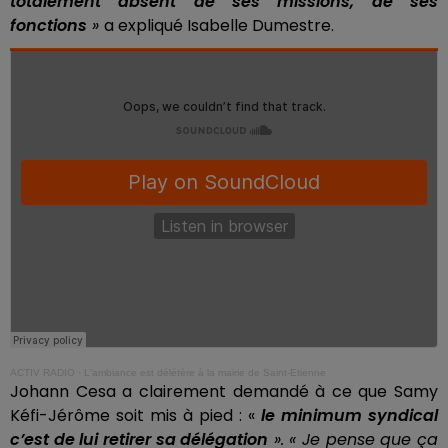
totalement absent de ses missions, de ses
fonctions
»
a expliqué Isabelle Dumestre.
ACTIV RADIO
·
L'ambiance est délétère à la mairie de Saint-Etienne
Johann Cesa a clairement demandé à ce que Samy
Kéfi-Jérôme soit mis à pied : «
le minimum syndical
c’est de lui retirer sa délégation
». « Je pense que ça