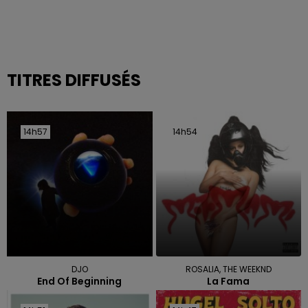
TITRES DIFFUSÉS
14h57
14h57
14h54
14h54
DJO
ROSALIA, THE WEEKND
End Of Beginning
La Fama