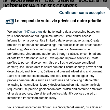
LE MOUVEMENT DES JEUNES SOCIALISTES
LIGÉRIEN RENAIT DE SES CENDRES
Continuer sans accepter
Après plus de trois ans d’absence, le mouvement des
Le respect de votre vie privée est notre priorité
jeunes socialistes connait un nouvel essor. Ils sont pour
le moment une dizaine à y prendre part alors qu’ils
We and
our (447) partners
do the following data processing based on
étaient seulement trois en mai. D’autres recrues sont
your consent and/or our legitimate interest: Store and/or access
à attendre d’après Eliott Roig, l’animateur
information on a device; Use limited data to select advertising; Create
départemental des Jeunes socialistes.
profiles for personalised advertising; Use profiles to select personalised
advertising; Measure advertising performance; Measure content
performance; Understand audiences through statistics or combinations
of data from different sources; Develop and improve services; Create
profiles to personalise content; Use profiles to select personalised
content; Use limited data to select content; Ensure security, prevent and
detect fraud, and fix errors; Deliver and present advertising and content;
Save and communicate privacy choices. These technologies may
À LIRE ÉGALEMENT
process personal data such as IP address and browsing data to offer
following functionalities: Identify devices based on information actively
requested; Use precise geolocation data; Match and combine data from
other data sources; Link different devices; Identify devices based on
information transmitted automatically.
Vous pouvez accepter en cliquant sur "Accepter et fermer", ou affiner en