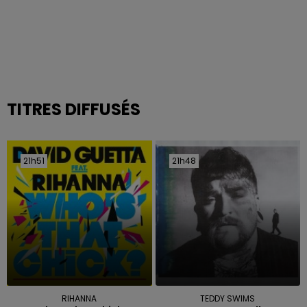
TITRES DIFFUSÉS
21h51
21h51
21h48
21h48
RIHANNA
TEDDY SWIMS