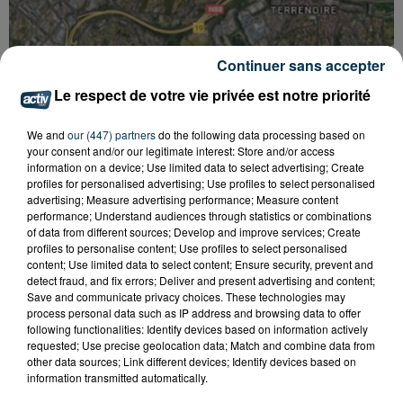
Continuer sans accepter
Le respect de votre vie privée est notre priorité
RN488 : LES TRAVAUX SONT TERMINÉS, APRÈS
4 MOIS DE GALÈRE
We and
our (447) partners
do the following data processing based on
your consent and/or our legitimate interest: Store and/or access
information on a device; Use limited data to select advertising; Create
profiles for personalised advertising; Use profiles to select personalised
advertising; Measure advertising performance; Measure content
performance; Understand audiences through statistics or combinations
of data from different sources; Develop and improve services; Create
profiles to personalise content; Use profiles to select personalised
content; Use limited data to select content; Ensure security, prevent and
detect fraud, and fix errors; Deliver and present advertising and content;
Save and communicate privacy choices. These technologies may
process personal data such as IP address and browsing data to offer
following functionalities: Identify devices based on information actively
requested; Use precise geolocation data; Match and combine data from
other data sources; Link different devices; Identify devices based on
information transmitted automatically.