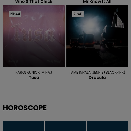
Who S That Chick
Mr Know It All
21h44
21h44
21h41
21h41
KAROL G, NICKI MINAJ
TAME IMPALA, JENNIE (BLACKPINK)
Tusa
Dracula
HOROSCOPE