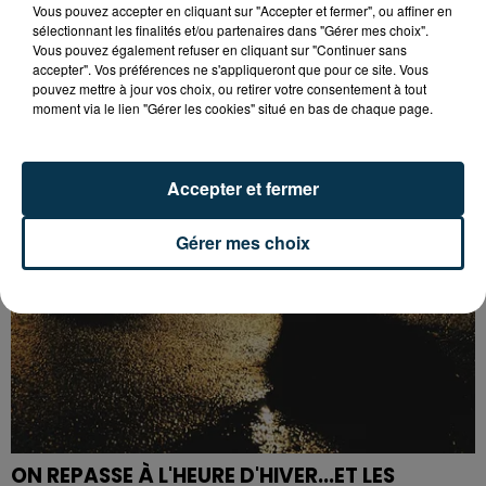
Vous pouvez accepter en cliquant sur "Accepter et fermer", ou affiner en
sélectionnant les finalités et/ou partenaires dans "Gérer mes choix".
Vous pouvez également refuser en cliquant sur "Continuer sans
BARRAGE DE ROUCHAIN : LES RESTRICTIONS
accepter". Vos préférences ne s'appliqueront que pour ce site. Vous
D'USAGE DE L'EAU LEVÉES DANS...
pouvez mettre à jour vos choix, ou retirer votre consentement à tout
moment via le lien "Gérer les cookies" situé en bas de chaque page.
Accepter et fermer
Gérer mes choix
ON REPASSE À L'HEURE D'HIVER...ET LES