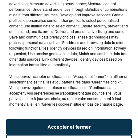
L’ATELIER TECH, UNE SEULE ADRESSE POUR
advertising; Measure advertising performance; Measure content
ACHETER ET RÉPARER SON...
performance; Understand audiences through statistics or combinations
of data from different sources; Develop and improve services; Create
profiles to personalise content; Use profiles to select personalised
content; Use limited data to select content; Ensure security, prevent and
detect fraud, and fix errors; Deliver and present advertising and content;
Save and communicate privacy choices. These technologies may
process personal data such as IP address and browsing data to offer
following functionalities: Identify devices based on information actively
requested; Use precise geolocation data; Match and combine data from
other data sources; Link different devices; Identify devices based on
information transmitted automatically.
Vous pouvez accepter en cliquant sur "Accepter et fermer", ou affiner en
sélectionnant les finalités et/ou partenaires dans "Gérer mes choix".
Vous pouvez également refuser en cliquant sur "Continuer sans
accepter". Vos préférences ne s'appliqueront que pour ce site. Vous
8 avril 2025
pouvez mettre à jour vos choix, ou retirer votre consentement à tout
LES LAVE-LINGES DOIVENT DÉSORMAIS
moment via le lien "Gérer les cookies" situé en bas de chaque page.
AFFICHER UN INDICE DE DURABILITÉ
Accepter et fermer